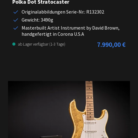
Polka Dot Stratocaster
Originalabbildungen Serie-Nr.: R132302
Gewicht: 3490g
Masterbuilt Artist Instrument by David Brown,
handgefertigt in Corona U.S.A
7.990,00 €
Regulärer Preis:
ab Lager verfügbar (1-3 Tage)