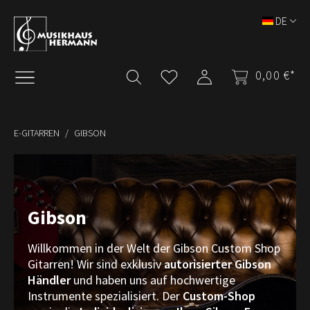
Zum Hauptinhalt springen
DE
0,00 €*
E-GITARREN
GIBSON
Gibson
Willkommen in der Welt der Gibson Custom Shop
Gitarren! Wir sind exklusiv
autorisierter Gibson
Händler
und haben uns auf hochwertige
Instrumente spezialisiert. Der
Custom-Shop