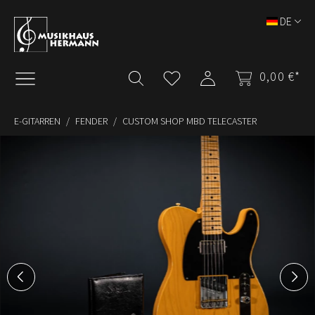
Zum Hauptinhalt springen
DE
0,00 €*
E-GITARREN
FENDER
CUSTOM SHOP MBD TELECASTER
Bildergalerie überspringen