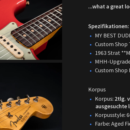
...what a great l
Spezifikationen:
MY BEST DUDE
Custom Shop T
1963 Strat **M
MHH-Upgrade
Custom Shop I
Korpus
Korpus:
2tlg.
ausgesuchte 
Korpusstyle: 6
Farbe: Aged Fi