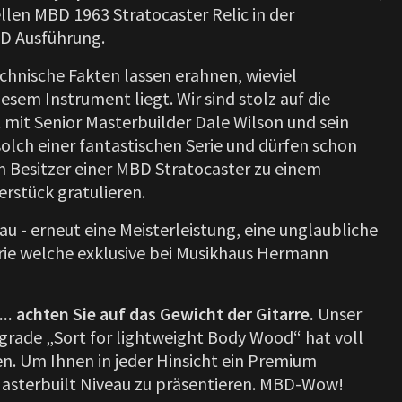
llen MBD 1963 Stratocaster Relic in der
BD
Ausführung.
echnische Fakten lassen erahnen, wieviel
iesem Instrument liegt. Wir sind stolz auf die
it Senior Masterbuilder Dale Wilson und sein
lch einer fantastischen Serie und dürfen schon
n Besitzer einer MBD Stratocaster zu einem
erstück gratulieren.
u - erneut eine Meisterleistung, eine unglaubliche
ie welche exklusive bei Musikhaus Hermann
... achten Sie auf das Gewicht der Gitarre.
Unser
ade „Sort for lightweight Body Wood“ hat voll
en. Um Ihnen in jeder Hinsicht ein Premium
asterbuilt Niveau zu präsentieren. MBD-Wow!