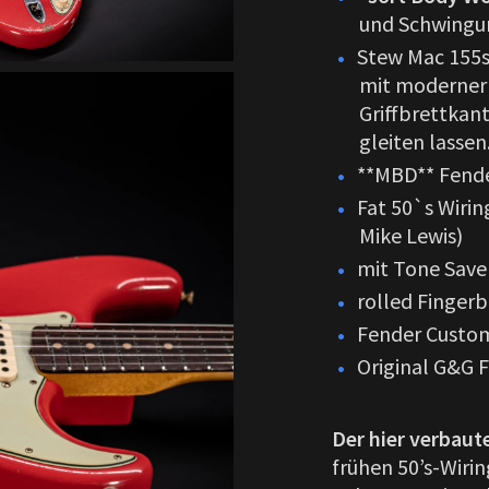
und Schwingun
Stew Mac 155s 
mit moderner 
Griffbrettkan
gleiten lassen
**MBD** Fend
Fat 50`s Wirin
Mike Lewis)
mit Tone Save
rolled Finger
Fender Custom
Original G&G 
Der hier verbaut
frühen 50’s-Wirin