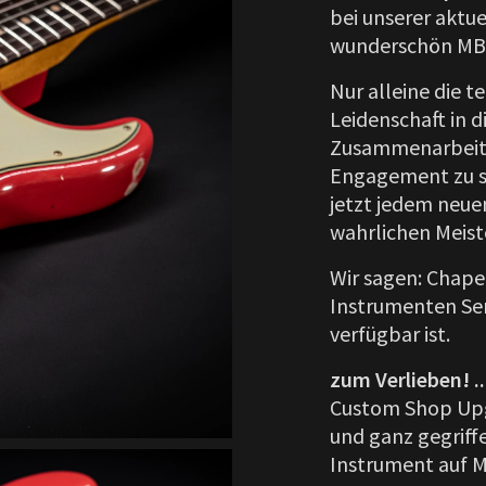
bei unserer aktue
wunderschön M
Nur alleine die t
Leidenschaft in d
Zusammenarbeit m
Engagement zu so
jetzt jedem neue
wahrlichen Meist
Wir sagen: Chapea
Instrumenten Ser
verfügbar ist.
zum Verlieben! ..
Custom Shop Upgr
und ganz gegriff
Instrument auf M