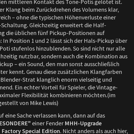
en mittleren Kontakt des Tone-Potis gelötet ist.
er Klang beim Zurückdrehen des Volumens klar,
eich – ohne die typischen Höhenverluste einer
-Schaltung. Gleichzeitig erweitert die Half-
g die üblichen fünf Pickup-Positionen auf
 In Position 1 und 2 lässt sich der Hals-Pickup über
oti stufenlos hinzublenden. So sind nicht nur alle
ichzeitig nutzbar, sondern auch die Kombination aus
ickup – ein Sound, den man sonst ausschließlich
ster kennt. Genau diese zusätzlichen Klangfarben
Blender-Strat klanglich enorm vielseitig und
end. Ein echter Vorteil für Spieler, die Vintage-
ximaler Flexibilität kombinieren möchten.(im
estellt von Mike Lewis)
f eine Sache verlassen kann, dann auf das
ESONDERE"
einer Fender
MHH-Upgrade
Factory Special Edition
. Nicht anders als auch hier,