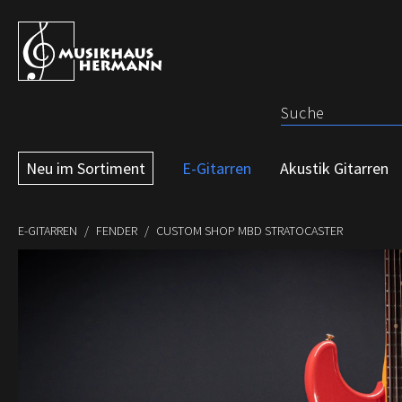
 Hauptinhalt springen
Zur Suche springen
Zur Hauptnavigation springen
Neu im Sortiment
E-Gitarren
Akustik Gitarren
E-GITARREN
FENDER
CUSTOM SHOP MBD STRATOCASTER
Bildergalerie überspringen