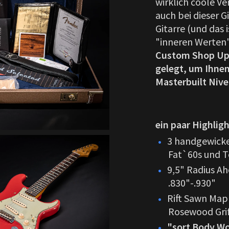
wirklich coole Ve
auch bei dieser G
Gitarre (und das
"inneren Werten
Custom Shop U
gelegt, um Ihnen
Masterbuilt Nive
ein paar Highligh
3 handgewicke
Fat`60s und T
9,5" Radius Ah
.830"-.930"
Rift Sawn Map
Rosewood Grif
"sort Body W