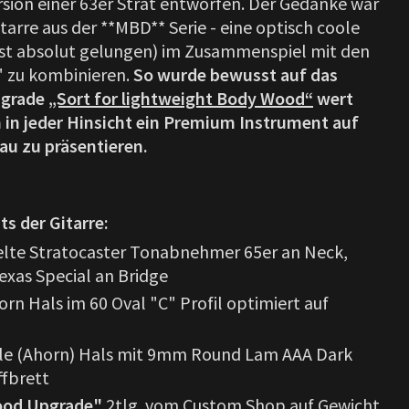
rsion einer 63er Strat entworfen. Der Gedanke war
itarre aus der **MBD** Serie - eine optisch coole
 ist absolut gelungen) im Zusammenspiel mit den
" zu kombinieren.
So wurde bewusst auf das
pgrade
„Sort for lightweight Body Wood“
wert
 in jeder Hinsicht ein Premium Instrument auf
au zu präsentieren.
ts der Gitarre:
lte Stratocaster Tonabnehmer 65er an Neck,
exas Special an Bridge
orn Hals im 60 Oval "C" Profil optimiert auf
le (Ahorn) Hals mit 9mm Round Lam AAA Dark
fbrett
ood Upgrade"
2tlg. vom Custom Shop auf Gewicht