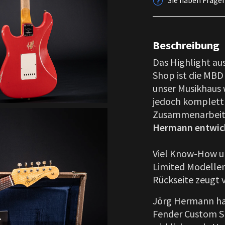
Sie haben Frage
Beschreibung
Das Highlight a
Shop ist die MBD 6
unser Musikhaus 
jedoch komplett
Zusammenarbei
Hermann entwick
Viel Know-How un
Limited Modellen
Rückseite zeugt v
Jörg Hermann ha
Fender Custom Sh