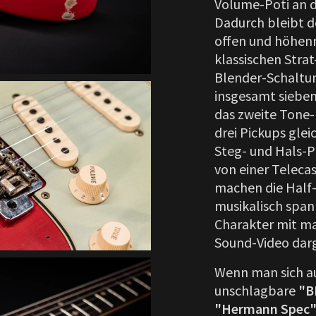
Volume-Poti an d
Dadurch bleibt d
offen und höhenr
klassischen Strat
Blender-Schaltun
insgesamt sieben:
das zweite Tone-P
drei Pickups gle
Steg- und Hals-P
von einer Teleca
machen die Half-
musikalisch spann
Charakter mit ma
Sound-Video darg
Wenn man sich au
unschlagbare
"B
"Hermann Spec" 