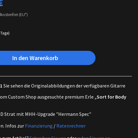
€
dkostenfrei (EU*)
 Tage)
In den Warenkorb
81
Sie sehen die Originalabbildungen der verfügbaren Gitarre
vom Custom Shop ausgesuchte premium Erle
„Sort for Body
D Strat mit MHH-Upgrade "Hermann Spec"
en.
Infos zur
Finanzierung
/
Ratenrechner