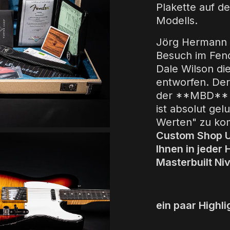
Plakette auf de
Modells.
Jörg Hermann 
Besuch im Fen
Dale Wilson die
entworfen. Der
der **MBD** Se
ist absolut ge
Werten" zu ko
Custom Shop U
Ihnen in jeder
Masterbuilt Ni
ein paar Highli