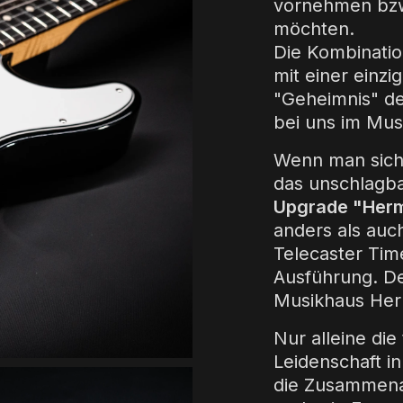
vornehmen bzw
möchten.
Die Kombinatio
mit einer einzi
"Geheimnis" der
bei uns im Mu
Wenn man sich 
das unschlagb
Upgrade "Herm
anders als auc
Telecaster Ti
Ausführung. De
Musikhaus Herm
Nur alleine die
Leidenschaft in
die Zusammenar