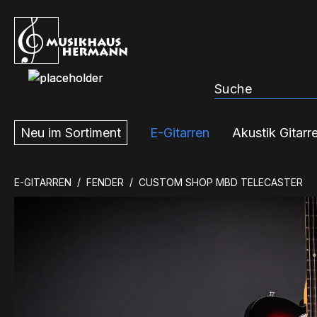
m Hauptinhalt springen
Zur Suche springen
Zur Hauptnavigation springen
Neu im Sortiment
E-Gitarren
Akustik Gitarr
E-GITARREN
FENDER
CUSTOM SHOP MBD TELECASTER
Bildergalerie überspringen