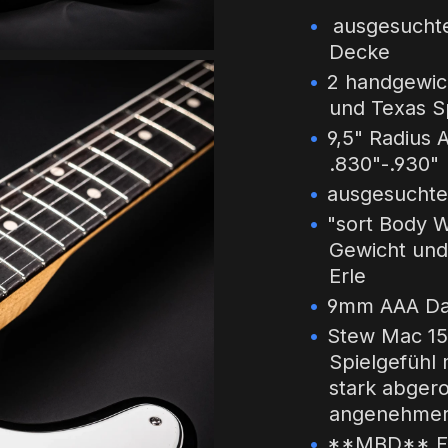
ausgesuchte
Decke
2 handgewic
und Texas S
9,5" Radius A
.830"-.930"
ausgesuchte
"sort Body 
Gewicht und
Erle
9mm AAA Dar
Stew Mac 155
Spielgefühl
stark abgero
angenehmer 
**MBD** Fe