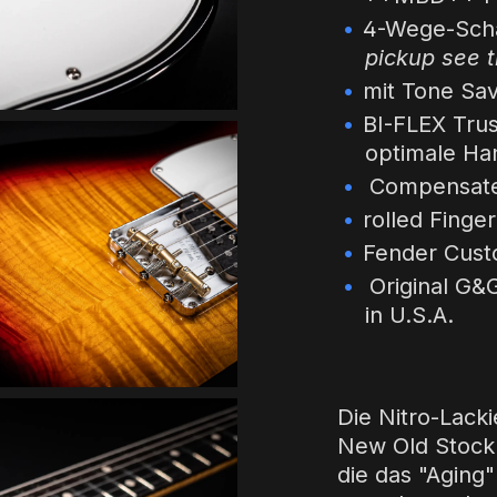
4-Wege-Scha
pickup see t
mit Tone Sa
BI-FLEX Trus
optimale H
Compensate
rolled Finge
Fender Cust
Original G&
in U.S.A.
Die Nitro-Lack
New Old Stock 
die das "Aging"