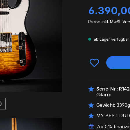
Regulärer Preis:
6.390,0
Preise inkl. MwSt. Ve
ab Lager verfügbar 
Serie-Nr.: R14
Gitarre
)
Gewicht: 3390
MY BEST DUDE
Ab 0% finanzi