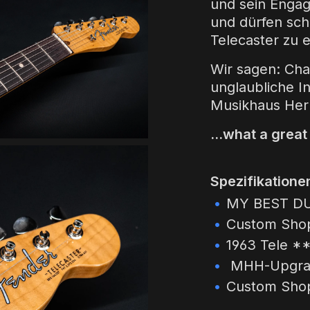
und sein Engag
und dürfen sch
Telecaster zu 
Wir sagen: Cha
unglaubliche I
Musikhaus Herm
...what a great
Spezifikatione
MY BEST DU
Custom Shop
1963 Tele *
MHH-Upgrad
Custom Shop 