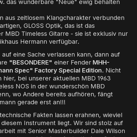
. das wunderbare "Neue" ewig behalten
n aus zeitlosem Klangcharakter verbunden
gartigen, GLOSS Optik, das ist das
 MBD Timeless Gitarre - sie ist exklusiv nur
sikhaus Hermann verfügbar.
auf eine Sache verlassen kann, dann auf
are
"BESONDERE"
einer Fender
MHH-
ann Spec" Factory Special Edition
. Nicht
h hier, bei unserer aktuellen MBD 1963
meless NOS in der wunderschön MBD
nn, wo Andere bereits aufhören, fängt
ann gerade erst an!!!
 technische Fakten lassen erahnen, wieviel
 diesem Instrument liegt. Wir sind stolz auf
beit mit Senior Masterbuilder Dale Wilson