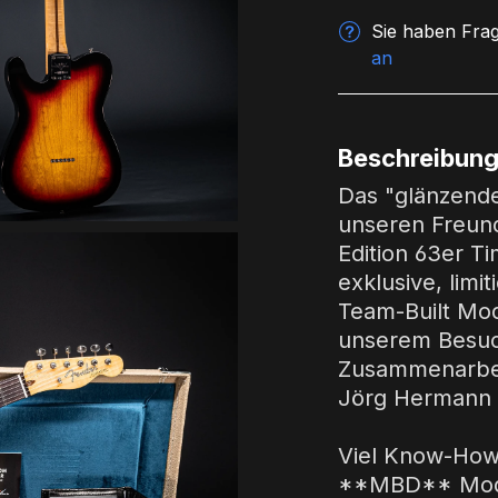
Sie haben Frag
an
Beschreibun
Das "glänzende
unseren Freun
Edition 63er T
exklusive, limi
Team-Built Mode
unserem Besuc
Zusammenarbeit
Jörg Hermann 
Viel Know-How 
**MBD** Mode