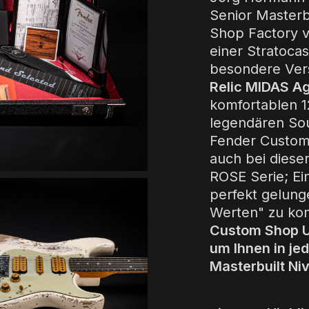
Senior Masterb
Shop Factory v
einer Stratocas
besondere Vers
Relic MIDAS A
komfortablen 12
legendären So
Fender Custom
auch bei dies
ROSE Serie; Ein
perfekt gelung
Werten" zu ko
Custom Shop U
um Ihnen in je
Masterbuilt Ni