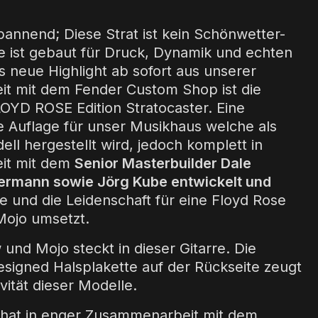
g
pannend; Diese Strat ist kein Schönwetter-
ie ist gebaut für Druck, Dynamik und echten
s neue Highlight ab sofort aus unserer
t mit dem Fender Custom Shop ist die
OYD ROSE Edition Stratocaster. Eine
ne Auflage für unser Musikhaus welche als
ll hergestellt wird, jedoch komplett in
it mit dem
Senior Masterbuilder Dale
Hermann sowie Jörg Kube entwickelt und
 und die Leidenschaft für eine Floyd Rose
 Mojo umsetzt.
und Mojo steckt in dieser Gitarre. Die
igned Halsplakette auf der Rückseite zeugt
vität dieser Modelle.
hat in enger Zusammenarbeit mit dem