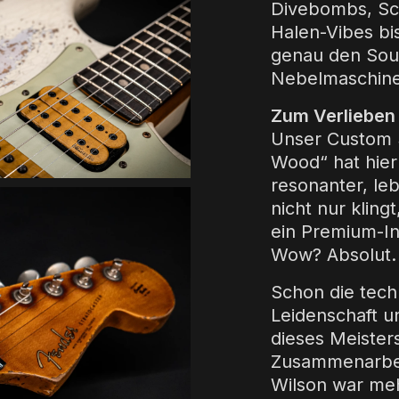
Divebombs, Sc
Halen-Vibes bis
genau den Sou
Nebelmaschinen
Zum Verlieben 
Unser Custom 
Wood“ hat hier
resonanter, leb
nicht nur klin
ein Premium-In
Wow? Absolut
Schon die tech
Leidenschaft u
dieses Meister
Zusammenarbei
Wilson war mehr