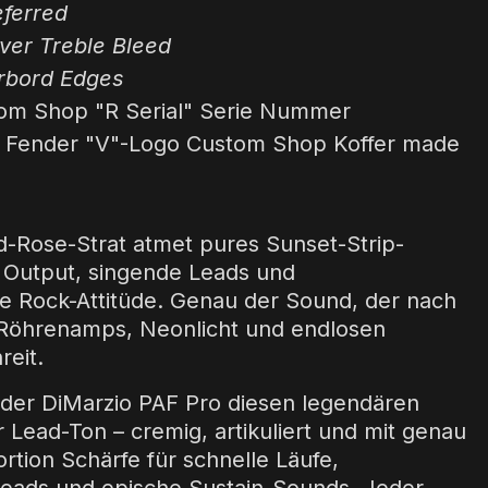
eferred
ver Treble Bleed
erbord Edges
om Shop "R Serial" Serie Nummer
G Fender "V"-Logo Custom Shop Koffer made
d-Rose-Strat atmet pures Sunset-Strip-
r Output, singende Leads und
 Rock-Attitüde. Genau der Sound, der nach
 Röhrenamps, Neonlicht und endlosen
eit.
t der DiMarzio PAF Pro diesen legendären
 Lead-Ton – cremig, artikuliert und mit genau
ortion Schärfe für schnelle Läufe,