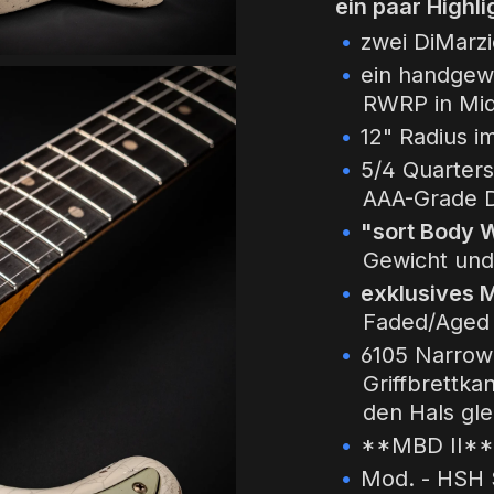
ein paar Highli
zwei DiMarz
ein handgew
RWRP in Mid
12" Radius im
5/4 Quarter
AAA-Grade D
"sort Body 
Gewicht und
exklusives M
Faded/Aged
6105 Narrow 
Griffbrettk
den Hals gle
**MBD II** 
Mod. - HSH S