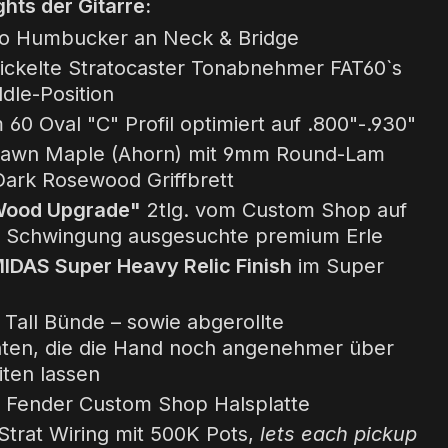
ghts der Gitarre:
io Humbucker an Neck & Bridge
ickelte Stratocaster Tonabnehmer FAT60`s
dle-Position
 60 Oval "C" Profil optimiert auf .800"-.930"
sawn Maple (Ahorn) mit 9mm Round-Lam
ark Rosewood Griffbrett
Wood Upgrade"
2tlg. vom Custom Shop auf
 Schwingung ausgesuchte premium Erle
IDAS Super Heavy Relic Finish
im Super
Tall Bünde – sowie abgerollte
anten, die die Hand noch angenehmer über
iten lassen
Fender Custom Shop Halsplatte
trat Wiring mit 500K Pots,
lets each pickup