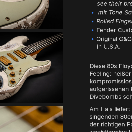
see their pr
mit Tone Sa
Rolled Fing
Fender Cust
Original G&
in U.S.A.
Diese 80s Floy
Feeling: heiße
kompromisslose
aufgerissenen
Divebombs schr
Am Hals liefer
singenden 80er
der richtigen P