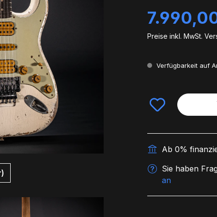
Regulärer Preis:
7.990,0
Preise inkl. MwSt. Ve
Verfügbarkeit auf 
Ab 0% finanzi
Sie haben Frag
r)
an