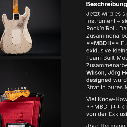
Beschreibun
Jetzt wird es s
Instrument – s
Rock’n’Roll. Da
Zusammenarbei
**MBD II**
FL
exklusive klei
Team-Built Mode
Zusammenarbe
Wilson, Jörg 
designed
wurde
Strat in pures
Viel Know-How 
**MBD II** des
von der Exklusi
Jörg Hermann 