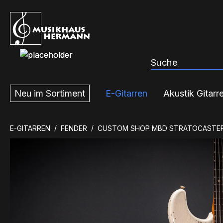
m Hauptinhalt springen
Zur Suche springen
Zur Hauptnavigation springen
Neu im Sortiment
E-Gitarren
Akustik Gitarr
E-GITARREN
FENDER
CUSTOM SHOP MBD STRATOCASTE
Bildergalerie überspringen