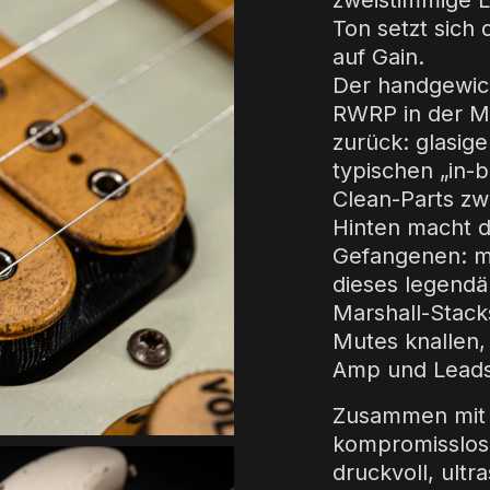
zweistimmige L
Ton setzt sich 
auf Gain.
Der handgewick
RWRP in der Mi
zurück: glasig
typischen „in-b
Clean-Parts zw
Hinten macht d
Gefangenen: ma
dieses legendä
Marshall-Stack
Mutes knallen,
Amp und Leads
Zusammen mit 
kompromisslose
druckvoll, ultr