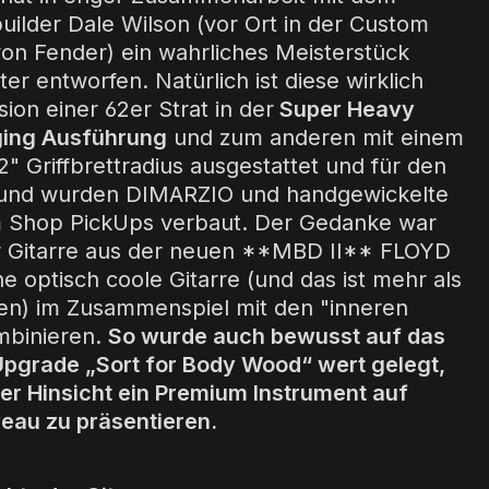
uilder Dale Wilson (vor Ort in der Custom
on Fender) ein wahrliches Meisterstück
ter entworfen. Natürlich ist diese wirklich
ion einer 62er Strat in der
Super Heavy
ging Ausführung
und zum anderen mit einem
" Griffbrettradius ausgestattet und für den
und wurden DIMARZIO und handgewickelte
 Shop PickUps verbaut. Der Gedanke war
er Gitarre aus der neuen **MBD II** FLOYD
e optisch coole Gitarre (und das ist mehr als
en) im Zusammenspiel mit den "inneren
mbinieren.
So wurde auch bewusst auf das
pgrade „Sort for Body Wood“ wert gelegt,
der Hinsicht ein Premium Instrument auf
veau zu präsentieren.