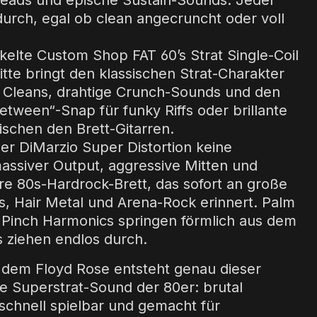
eads und epische Sustain-Sounds. Jeder
durch, egal ob clean angecruncht oder voll
elte Custom Shop FAT 60’s Strat Single-Coil
tte bringt den klassischen Strat-Charakter
e Cleans, drahtige Crunch-Sounds und den
etween“-Snap für funky Riffs oder brillante
ischen den Brett-Gitarren.
er DiMarzio Super Distortion keine
ssiver Output, aggressive Mitten und
re 80s-Hardrock-Brett, das sofort an große
s, Hair Metal und Arena-Rock erinnert. Palm
 Pinch Harmonics springen förmlich aus dem
 ziehen endlos durch.
dem Floyd Rose entsteht genau dieser
 Superstrat-Sound der 80er: brutal
aschnell spielbar und gemacht für