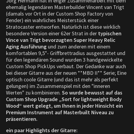
Jörg Hermann hat in enger Zusammenarbeit mit dem
ehemalig legendären Masterbuilder Vincent van Trigt
(damals vor Ort in der Custom Shop Factory von
Fender) ein wahrliches Meisterstück einer
Stratocaster entworfen. Natürlich ist diese wirklich
besondere Version einer 62er Strat in der
typischen
Vince van Trigt bevorzugten Super Heavy Relic
Aging Ausführung
und zum anderen mit einem
komfortablen 9,5"- Griffbrettradius ausgestattet und
für den legendären Sound wurden 3 handgewickelte
Custom Shop PickUps verbaut. Der Gedanke war auch
bei dieser Gitarre aus der neuen **MBD II** Serie; Eine
optisch coole Gitarre (und das ist mehr als perfekt
gelungen) im Zusammenspiel mit den "inneren
Werten" zu kombinieren.
So wurde bewusst auf das
Custom Shop Upgrade „Sort for lightweight Body
Wood“ wert gelegt, um Ihnen in jeder Hinsicht ein
Premium Instrument auf Masterbuilt Niveau zu
präsentieren.
ein paar Highlights der Gitarre: