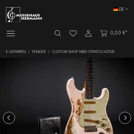
Zum Hauptinhalt springen
DE
0,00 €*
E-GITARREN
FENDER
CUSTOM SHOP MBD STRATOCASTER
Bildergalerie überspringen