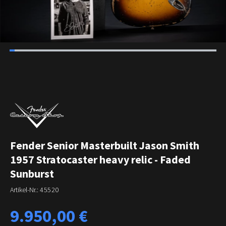
Fender Senior Masterbuilt Jason Smith
1957 Stratocaster heavy relic - Faded
Sunburst
Artikel-Nr.:
45520
Regulärer Preis:
9.950,00 €