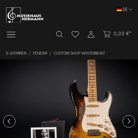
Zum Hauptinhalt springen
DE
0,00 €*
E-GITARREN
FENDER
CUSTOM SHOP MASTERBUILT
Bildergalerie überspringen