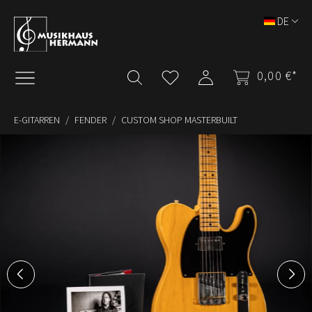
Zum Hauptinhalt springen
DE
0,00 €*
E-GITARREN
FENDER
CUSTOM SHOP MASTERBUILT
Bildergalerie überspringen