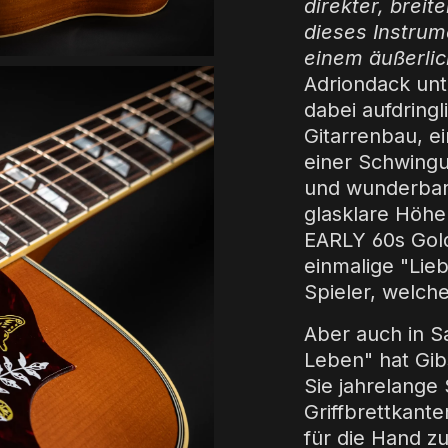
direkter, brei
dieses Instru
einem äußerlic
Adriondack unt
dabei aufdringl
Gitarrenbau, e
einer Schwing
und wunderbar 
glasklare Höhe
EARLY 60s Gold
einmalige "Lieb
Spieler, welch
Aber auch in Sa
Leben" hat Gib
Sie jahrelange 
Griffbrettkant
für die Hand z