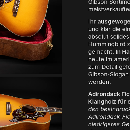
Gibson Sortime
meistverkaufte
Ihr
ausgewogen
und klar die e
absolut solides
Hummingbird zu
gemacht.
In H
heute im ameri
zum Detail gefe
Gibson-Slogan 
werden.
Adirondack Fich
Klangholz für 
den beeindruck
Adirondack-Fic
niedrigeres Ge