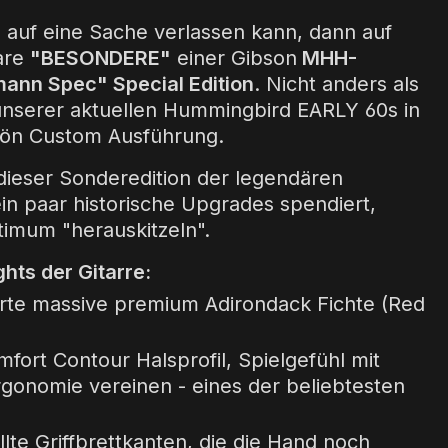
auf eine Sache verlassen kann, dann auf
are
"BESONDERE"
einer Gibson
MHH-
ann Spec" Special Edition
. Nicht anders als
 unserer aktuellen Hummingbird EARLY 60s in
ön C
ustom Ausführung.
dieser Sonderedition der legendären
n paar historische Upgrades spendiert,
imum "herauskitzeln".
ghts der Gitarre:
erte massive premium Adirondack Fichte (Red
ort Contour Halsprofil, Spielgefühl mit
rgonomie vereinen
- eines der beliebtesten
llte Griffbrettkanten, die die Hand noch