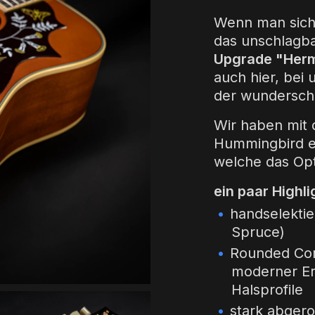
Wenn man sich 
das unschlagb
Upgrade "Herm
auch hier, bei
der wundersch
Wir haben mit 
Hummingbird ei
welche das Opt
ein paar Highli
handselekti
Spruce)
Rounded Comf
moderner E
Halsprofile
stark abgero