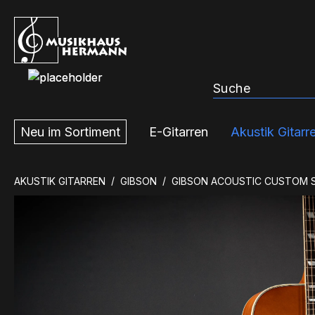
m Hauptinhalt springen
Zur Suche springen
Zur Hauptnavigation springen
Neu im Sortiment
E-Gitarren
Akustik Gitarr
AKUSTIK GITARREN
GIBSON
GIBSON ACOUSTIC CUSTOM 
Bildergalerie überspringen