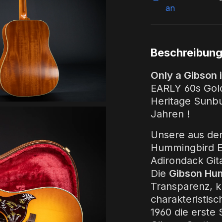
an
Beschreibun
Only a Gibson 
EARLY 60s Gol
Heritage Sunbur
Jahren !
Unsere aus dem
Hummingbird E
Adirondack Gita
Die
Gibson Hu
Transparenz, 
charakteristis
1960 die erste