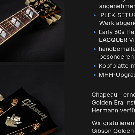
angenehmer 
PLEK-SETUP 
Werk abgeri
Early 60s H
LACQUER
V
handbemaltes
besonderen 
Kopfplatte 
MHH-Upgrade
Chapeau - erne
Golden Era Ins
Hermann verfüg
Wir gratuliere
Gibson Golden E