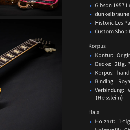
Gibson 1957 L
dunkelbraune
Historic Les P
Custom Shop In
Korpus
Kontur: Origi
Decke: 2tlg. 
Korpus: handse
Binding: Roya
Verbindung: V
(Heissleim)
Hals
Holzart: 1-tl
Halsprofil: C