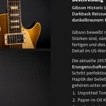
Gibson Historic 
Darkback Reissue
dunkelbraunem 
Gibson beweißt mi
Stärken sind, näm
fertigen und dies
Detail im US-Wer
Die aktuelle 195
Erungenschafte
Schritt perfektio
Haptik der belie
gehören unter a
Unpotted To
Paper-In-Oil 