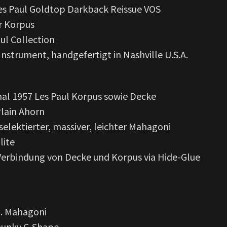
es Paul Goldtop Darkback Reissue VOS
r Korpus
aul Collection
strument, handgefertigt in Nashville U.S.A.
nal 1957 Les Paul Korpus sowie Decke
Plain Ahorn
lektierter, massiver, leichter Mahagoni
lite
erbindung von Decke und Korpus via Hide-Glue
g. Mahagoni
hunky C-Shape