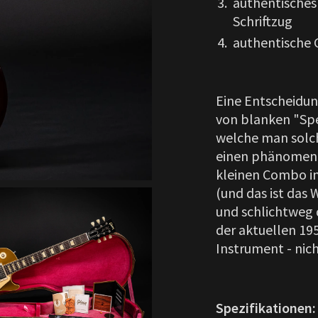
authentisches
Schriftzug
authentische 
Eine Entscheidung
von blanken "Spe
welche man solch
einen phänomenal
kleinen Combo i
(und das ist das
und schlichtweg 
der aktuellen 19
Instrument - nic
Spezifikationen: