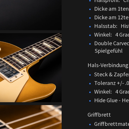
Dicke am 1ten
Dicke am 12te
Halsstab: Hist
Winkel: 4 Gra
Double Carved
Spielgefühl
Hals-Verbindung
Steck & Zapf
Toleranz +/- .
Winkel: 4 Gra
Hide Glue - H
Griffbrett
Griffbrettmate