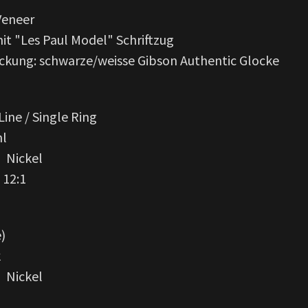
Veneer
it "Les Paul Model" Schriftzug
kung: schwarze/weisse Gibson Authentic Glocke
Line / Single Ring
hl
 Nickel
 12:1
)
k
 Nickel