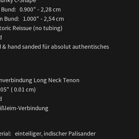
 Bund: 0.900" - 2,28 cm
n Bund: 1.000" - 2,54 cm
oric Reissue (no tubing)
d
 & hand sanded für absolut authentisches
enverbindung Long Neck Tenon
005" ( 0.01 cm)
d
eißleim-Verbindung
rial: einteiliger, indischer Palisander