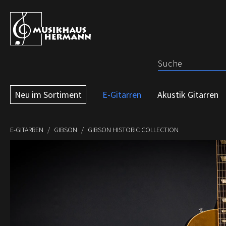
 Hauptinhalt springen
Zur Suche springen
Zur Hauptnavigation springen
Neu im Sortiment
E-Gitarren
Akustik Gitarren
E-GITARREN
GIBSON
GIBSON HISTORIC COLLECTION
Bildergalerie überspringen