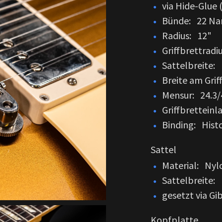
via Hide-Glue
Bünde: 22 Na
Radius: 12"
Griffbrettradi
Sattelbreite: 
Breite am Grif
Mensur: 24.3/
Griffbretteinl
Binding: Histo
Sattel
Material: Nyl
Sattelbreite: 
gesetzt via G
Kopfplatte