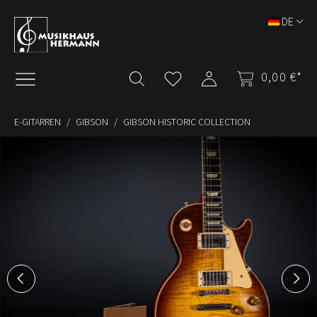
Zum Hauptinhalt springen
DE
0,00 €*
E-GITARREN
GIBSON
GIBSON HISTORIC COLLECTION
Bildergalerie überspringen