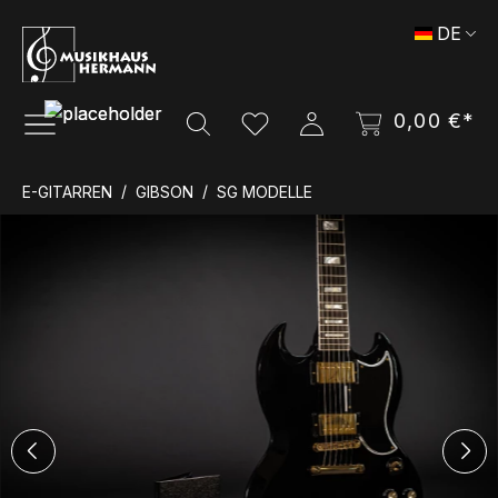
Zum Hauptinhalt springen
DE
0,00 €*
E-GITARREN
GIBSON
SG MODELLE
Bildergalerie überspringen