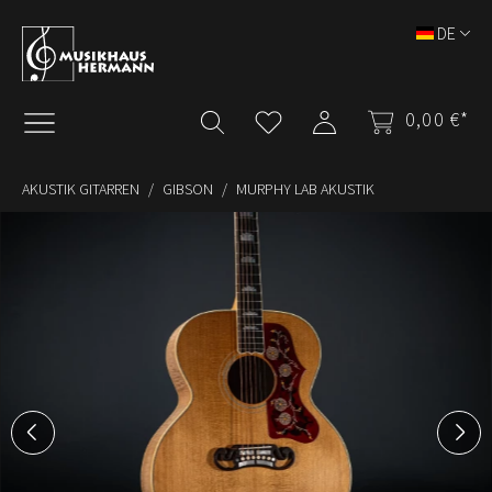
Zum Hauptinhalt springen
DE
0,00 €*
AKUSTIK GITARREN
GIBSON
MURPHY LAB AKUSTIK
Bildergalerie überspringen