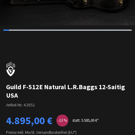
Guild F-512E Natural L.R.Baggs 12-Saitig
USA
Artikel-Nr.:
42651
Verkaufspreis:
4.895,00 €
-13
%
statt: 5.585,00 €*
Preise inkl. MwSt. Versandkostenfrei (EU*)