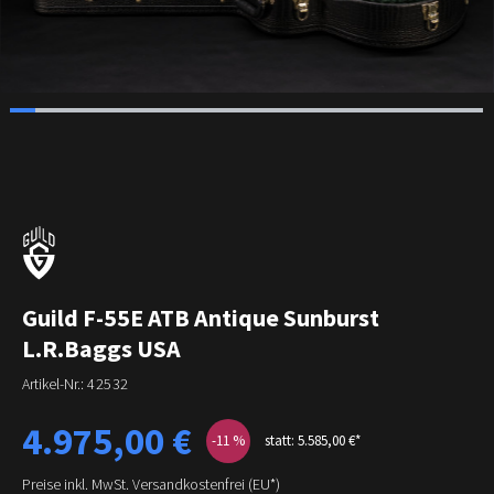
Guild F-55E ATB Antique Sunburst
L.R.Baggs USA
Artikel-Nr.:
42532
Verkaufspreis:
4.975,00 €
-11
%
statt: 5.585,00 €*
Preise inkl. MwSt. Versandkostenfrei (EU*)