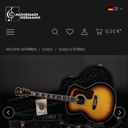
Zum Hauptinhalt springen
DE
0,00 €*
AKUSTIK GITARREN
GUILD
GUILD 6-STRING
Bildergalerie überspringen