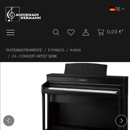
Zum Hauptinhalt springen
DE
0,00 €*
TASTENINSTRUMENTE
E-PIANOS
KAWAI
CA - CONCERT ARTIST SERIE
Bildergalerie überspringen