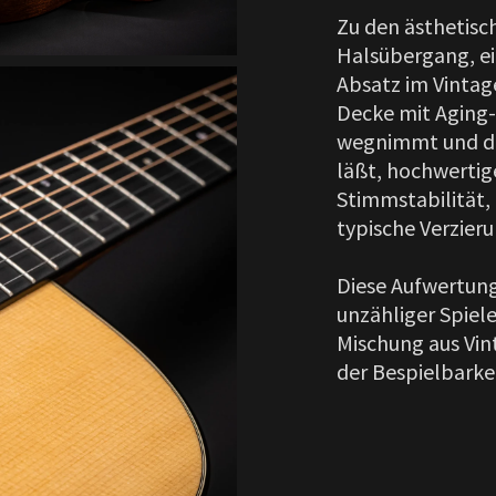
Zu den ästhetis
Halsübergang, e
Absatz im Vintage
Decke mit Aging-
wegnimmt und die
läßt, hochwertig
Stimmstabilität,
typische Verzier
Diese Aufwertun
unzähliger Spiel
Mischung aus Vi
der Bespielbarkei