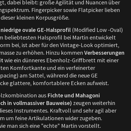
gt, dabei bleibt: große Agilität und Nuancen über
gspektrum. Fingerpicker sowie Flatpicker lieben
 dieser kleinen Korpusgröße.
 niedrige ovale GE-Halsprofil
(Modified Low -Oval)
m beliebtesten Halsprofil bei Martin entwickelt
Form bei, ist aber für den Vintage-Look optimiert,
masse zu erhöhen. Hinzu kommen
Verbesserungen
it
wie ein dünneres Ebenholz-Griffbrett mit einer
ten Komfortkante und ein verfeinerter
pacing) am Sattel, während die neue GE
ke glattere, komfortablere Ecken aufweist.
olzkombination aus
Fichte und Mahagoni
ich in vollmassiver Bauweise)
zeugen weiterhin
dieses Instrumentes. Kraftvoll und sehr agil aber
m um feine Artikulationen wider zugeben.
ie man sich eine "echte" Martin vorstellt.