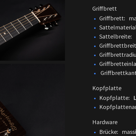
Griffbrett
Griffbrett: m
Sattelmateri
Sattelbreite: 
Griffbrettbrei
Griffbrettrad
Griffbretteinl
Griffbrettka
Kopfplatte
Kopfplatte:
Kopfplattenau
Hardware
Brücke: mass