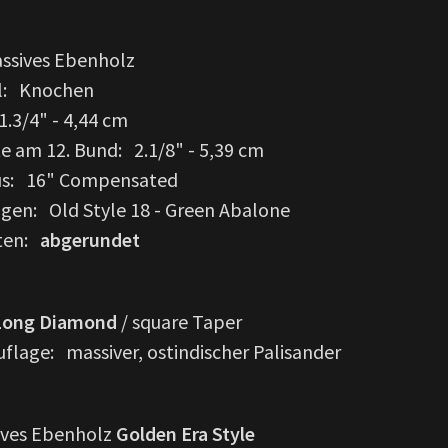
assives Ebenholz
al: Knochen
1.3/4" - 4,44 cm
te am 12. Bund: 2.1/8" - 5,39 cm
ius: 16" Compensated
agen: Old Style 18 - Green Abalone
nten:
abgerundet
Long Diamond
/ square Taper
flage: massiver, ostindischer Palisander
ives Ebenholz
Golden Era Style