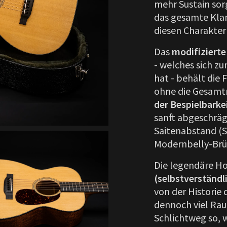
mehr Sustain sor
das gesamte Klan
diesen Charakter
Das
modifizierte
- welches sich zu
hat - behält die 
ohne die Gesamt
der Bespielbarke
sanft abgeschräg
Saitenabstand (S
Modernbelly-Brüc
Die legendäre H
(selbstverständl
von der Historie 
dennoch viel Rau
Schlichtweg so, w