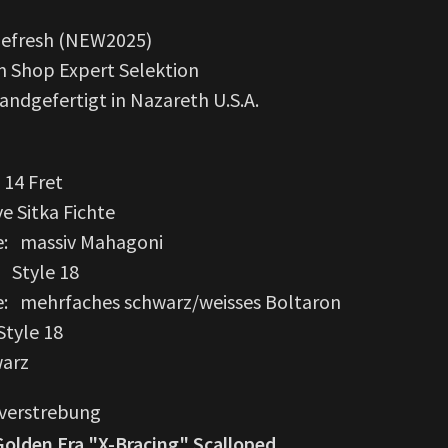
Refresh (NEW2025)
 Shop Expert Selektion
ndgefertigt in Nazareth U.S.A.
 14 Fret
e Sitka Fichte
e: massiv Mahagoni
 Style 18
: mehrfaches schwarz/weisses Boltaron
Style 18
warz
nverstrebung
Golden Era "X-Bracing" Scalloped