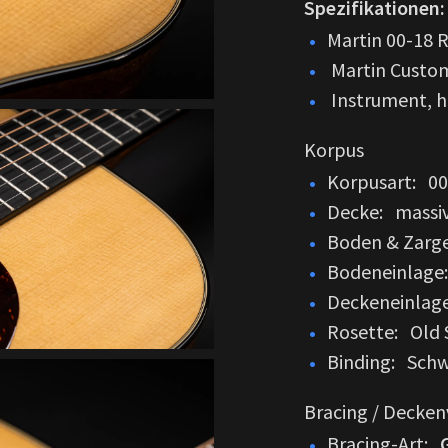
Spezifikationen:
Martin 00-18 
Martin Custom
Instrument, ha
Korpus
Korpusart: 00
Decke: massiv
Boden & Zarg
Bodeneinlage:
Deckeneinlage
Rosette: Old 
Binding: Sch
Bracing / Decke
Bracing-Art: