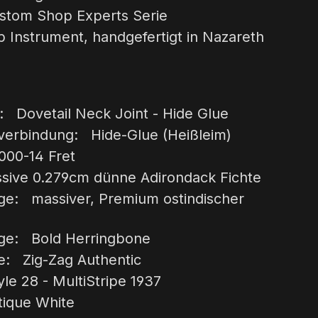
ustom Shop Experts Serie
Instrument, handgefertigt in Nazareth
: Dovetail Neck Joint - Hide Glue
verbindung: Hide-Glue (Heißleim)
000-14 Fret
ive 0.279cm dünne Adirondack Fichte
ge: massiver, Premium ostindischer
ge: Bold Herringbone
e: Zig-Zag Authentic
le 28 - MultiStripe 1937
tique White