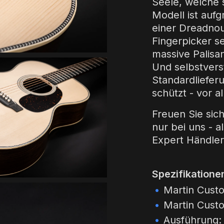
Seele, welche 
Modell ist auf
einer Dreadnou
Fingerpicker se
massive Palisa
Und selbstvers
Standardliefer
schützt - vor a
Freuen Sie sich
nur bei uns - a
Expert Händler 
Spezifikatione
Martin Cust
Martin Cust
Ausführung: