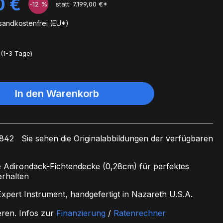
0 €
-12
%
statt: 7.199,00 €*
rsandkostenfrei (EU*)
(1-3 Tage)
In den Warenkorb
6842 Sie sehen die Originalabbildungen der verfügbaren
 Adirondack-Fichtendecke (0,28cm) für perfektes
rhalten
pert Instrument, handgefertigt in Nazareth U.S.A.
eren.
Infos zur
Finanzierung
/
Ratenrechner