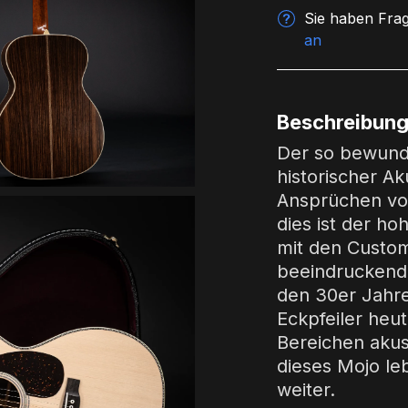
Sie haben Frag
an
Beschreibun
Der so bewund
historischer Ak
Ansprüchen von 
dies ist der h
mit den Custom
beeindruckende
den 30er Jahre
Eckpfeiler heut
Bereichen akus
dieses Mojo le
weiter.