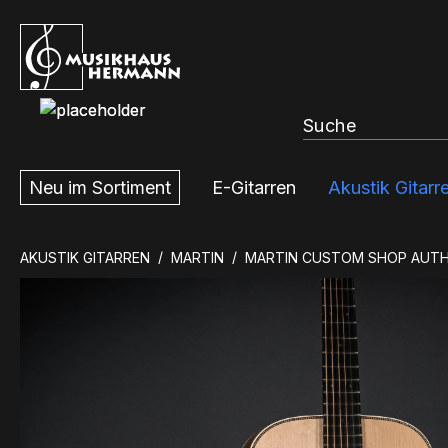
m Hauptinhalt springen
Zur Suche springen
Zur Hauptnavigation springen
Neu im Sortiment
E-Gitarren
Akustik Gitarr
AKUSTIK GITARREN
MARTIN
MARTIN CUSTOM SHOP AUTHE
Bildergalerie überspringen