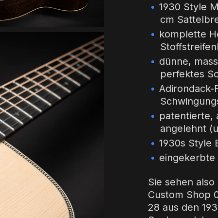
1930 Style M
cm Sattelbre
komplette H
Stoffstreife
dünne, mass
perfektes S
Adirondack-F
Schwingungs
patentierte,
angelehnt (
1930s Style 
eingekerbte 
Sie sehen also
Custom Shop 00
28 aus den 193