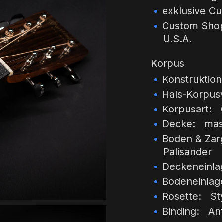
exklusive C
Custom Shop 
U.S.A.
Korpus
Konstruktion
Hals-Korpus
Korpusart: 
Decke: mass
Boden & Zar
Palisander
Deckeneinla
Bodeneinlag
Rosette: Sty
Binding: An