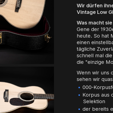
Wir dürfen ihn
Vintage Low Gl
Was macht sie 
Gene der 1930e
heute. So hat M
einen einstellb
tägliche Zuverl
schnell mal die
die "einzige Mo
Wenn wir uns d
sehen wir quas
000-Korpusf
Korpus aus 
Selektion
der bereits 