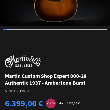
Martin Custom Shop Expert 000-28
Authentic 1937 - Ambertone Burst
Artikel-Nr.:
43870
Verkaufspreis:
6.399,00 €
-12
%
statt: 7.199,00 €*