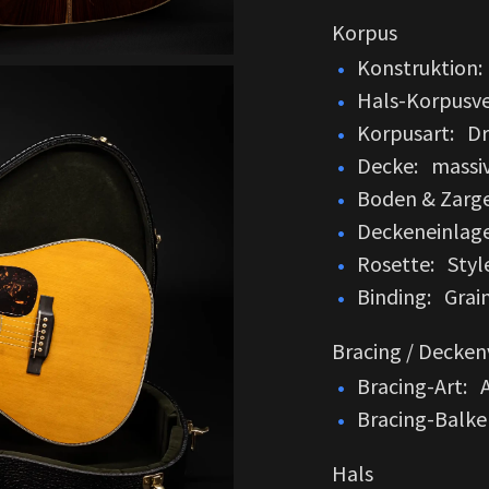
Korpus
Konstruktion:
Hals-Korpusve
Korpusart: Dr
Decke: massiv
Boden & Zarge
Deckeneinlag
Rosette: Style
Binding: Grai
Bracing / Decke
Bracing-Art: 
Bracing-Balke
Hals