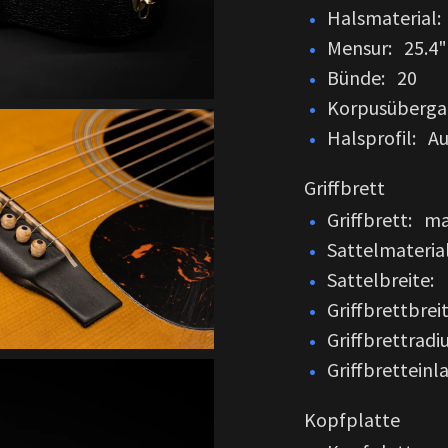
Halsmaterial:
Mensur: 25.4"
Bünde: 20
Korpusüberga
Halsprofil: Au
Griffbrett
Griffbrett: m
Sattelmateri
Sattelbreite: 
Griffbrettbrei
Griffbrettradi
Griffbrettein
Kopfplatte