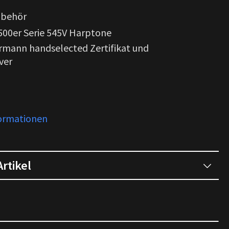
ubehör
 500er Serie 545V Harptone
mann handselected Zertifikat und
ver
formationen
rtikel