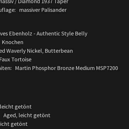
assiv / Diamond 1937 Taper
flage: massiver Palisander
ves Ebenholz - Authentic Style Belly
: Knochen
d Waverly Nickel, Butterbean
Faux Tortoise
aiten: Martin Phosphor Bronze Medium MSP7200
leicht getönt
Aged, leicht getönt
eicht getönt