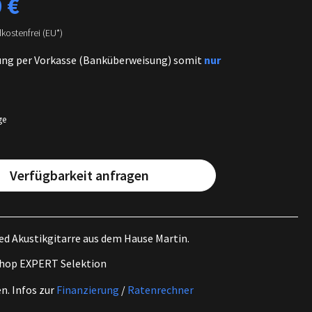
 €
dkostenfrei (EU*)
ung per Vorkasse (Banküberweisung) somit
nur
ge
Verfügbarkeit anfragen
ed Akustikgitarre aus dem Hause Martin.
hop EXPERT Selektion
en.
Infos zur
Finanzierung
/
Ratenrechner