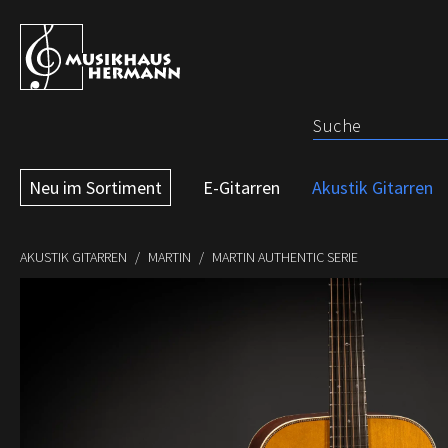
 Hauptinhalt springen
Zur Suche springen
Zur Hauptnavigation springen
Neu im Sortiment
E-Gitarren
Akustik Gitarren
AKUSTIK GITARREN
MARTIN
MARTIN AUTHENTIC SERIE
Bildergalerie überspringen