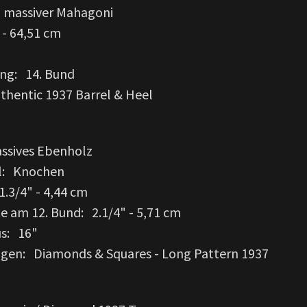
 massiver Mahagoni
 - 64,51 cm
ng: 14. Bund
thentic 1937 Barrel & Heel
assives Ebenholz
al: Knochen
1.3/4" - 4,44 cm
te am 12. Bund: 2.1/4" - 5,71 cm
us: 16"
lagen: Diamonds & Squares - Long Pattern 1937