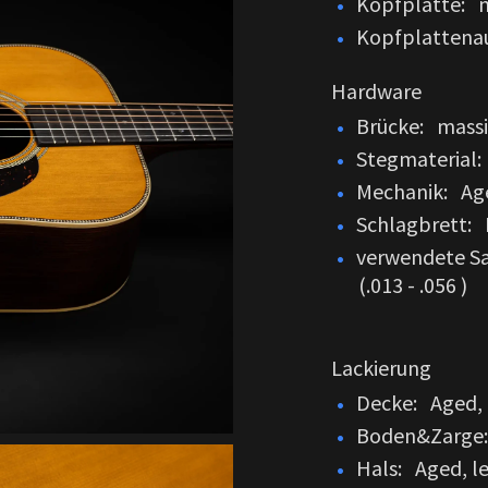
Kopfplatte: m
Kopfplattenau
Hardware
Brücke: massi
Stegmaterial
Mechanik: Age
Schlagbrett: 
verwendete S
(.013 - .056 )
Lackierung
Decke: Aged, 
Boden&Zarge: 
Hals: Aged, l