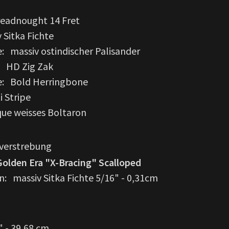
eadnought 14 Fret
 Sitka Fichte
: massiv ostindischer Palisander
: HD Zig Zak
e: Bold Herringbone
 Stripe
que weisses Boltaron
nverstrebung
Golden Era "X-Bracing" Scalloped
: massiv Sitka Fichte 5/16" - 0,31cm
" - 39,68 cm