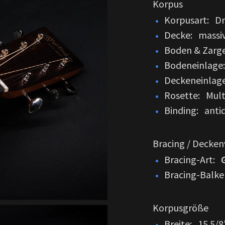
Korpus
Korpusart: Dr
Decke: massiv
Boden & Zarge
Bodeneinlage
Deckeneinlag
Rosette: Multi
Binding: anti
Bracing / Decke
Bracing-Art:
Bracing-Balken
Korpusgröße
Breite: 15.5/8