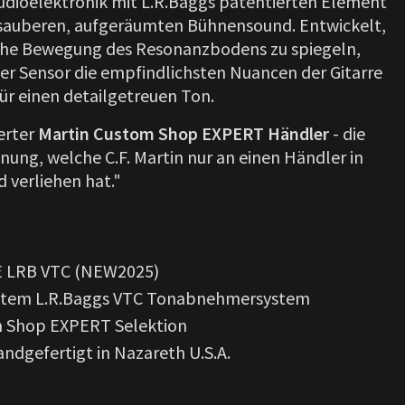
udioelektronik mit L.R.Baggs patentierten Element
 sauberen, aufgeräumten Bühnensound. Entwickelt,
iche Bewegung des Resonanzbodens zu spiegeln,
ler Sensor die empfindlichsten Nuancen der Gitarre
für einen detailgetreuen Ton.
erter
Martin Custom Shop EXPERT Händler
- die
nung, welche C.F. Martin nur an einen Händler in
 verliehen hat."
E LRB VTC (NEW2025)
autem L.R.Baggs VTC Tonabnehmersystem
m Shop EXPERT Selektion
ndgefertigt in Nazareth U.S.A.