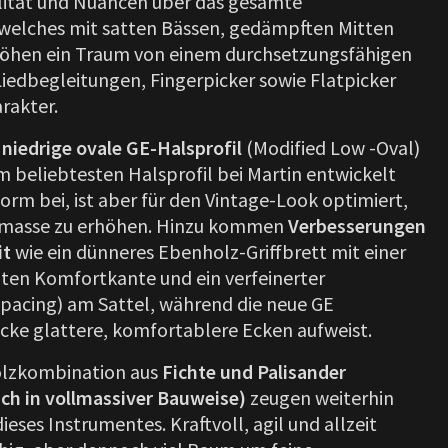
ilität und Nuancen über das gesamte
welches mit satten Bässen, gedämpften Mitten
Höhen ein Traum von einem durchsetzungsfähigen
Liedbegleitungen, Fingerpicker sowie Flatpicker
arakter.
 niedrige ovale GE-Halsprofil
(Modified Low -Oval)
m beliebtesten Halsprofil bei Martin entwickelt
Form bei, ist aber für den Vintage-Look optimiert,
masse zu erhöhen. Hinzu kommen
Verbesserungen
it
wie ein dünneres Ebenholz-Griffbrett mit einer
ten Komfortkante und ein verfeinerter
pacing) am Sattel, während die neue GE
ke glattere, komfortablere Ecken aufweist.
olzkombination aus
Fichte und Palisander
ich in vollmassiver Bauweise)
zeugen weiterhin
dieses Instrumentes. Kraftvoll, agil und allzeit