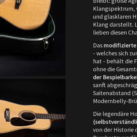
bleibt: große Ag
Klangspektrum, 
und glasklaren 
Klang darstellt. 
lieben diesen Ch
Das
modifizierte
- welches sich zu
hat - behält die 
ohne die Gesamt
der Bespielbarke
sanft abgeschräg
Saitenabstand (S
Modernbelly-Brüc
Die legendäre H
(selbstverständl
von der Historie 