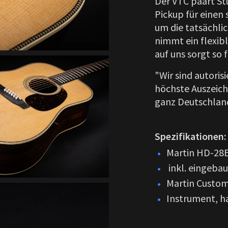
Der VTC paart St
Pickup für einen
um die tatsächl
nimmt ein flexib
auf uns sorgt so 
"Wir sind autorisi
höchste Auszeich
ganz Deutschland
Spezifikationen:
Martin HD-28
inkl. eingeb
Martin Custo
Instrument, ha