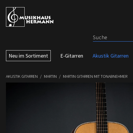
 Hauptinhalt springen
Zur Suche springen
Zur Hauptnavigation springen
Neu im Sortiment
E-Gitarren
Akustik Gitarren
AKUSTIK GITARREN
MARTIN
MARTIN GITARREN MIT TONABNEHMER
Bildergalerie überspringen