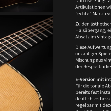
Durchsetzungsfäh
Artikulationen w
"echte" Martin vo
Zu den ästhetis
Halsübergang, e
Absatz im Vintage
Diese Aufwertun
unzähliger Spiel
Mischung aus Vi
der Bespielbarkei
E-Version mit i
Für die tonale A
bereits fest ins
deutlich verbesse
regelbar mit de