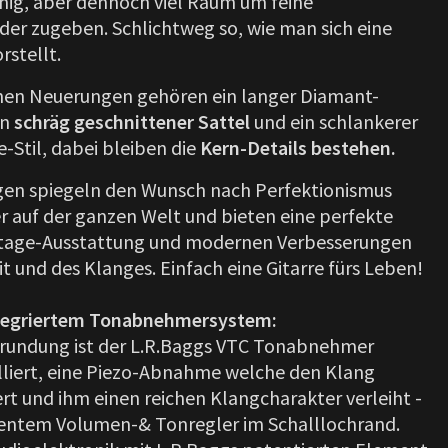
ig, aber dennoch viel Raum um feine
ider zugeben. Schlichtweg so, wie man sich eine
rstellt.
chen Neuerungen gehören ein langer Diamant-
in
schräg geschnittener Sattel
und ein schlankerer
-Stil, dabei bleiben die
Kern-Details bestehen.
gen spiegeln den Wunsch nach Perfektionismus
er auf der ganzen Welt und bieten eine perfekte
ntage-Ausstattung und modernen Verbesserungen
t und des Klanges. Einfach eine Gitarre fürs Leben!
ntegriertem Tonabnehmersystem:
brundung ist der L.R.Baggs VTC Tonabnehmer
talliert, eine Piezo-Abnahme welche den Klang
rt und ihm einen reichen Klangcharakter verleiht -
zentem Volumen-& Tonregler im Schalllochrand.