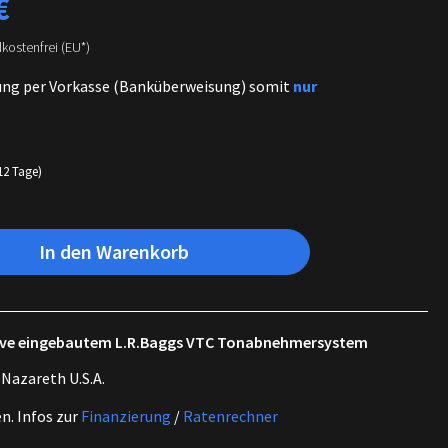
€
dkostenfrei (EU*)
ung per Vorkasse (Banküberweisung) somit
nur
-12 Tage)
In den Warenkorb
sive eingebautem L.R.Baggs VTC Tonabnehmersystem
 Nazareth U.S.A.
en.
Infos zur
Finanzierung
/
Ratenrechner