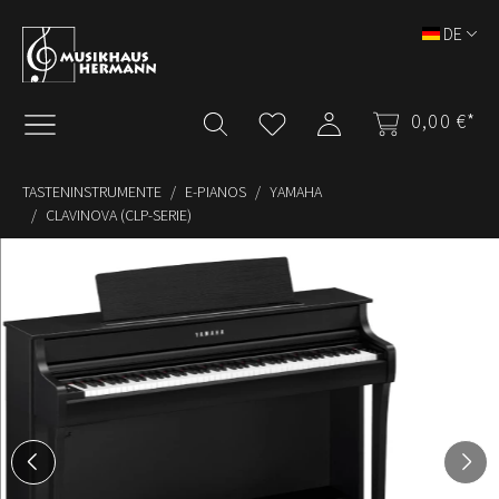
Zum Hauptinhalt springen
DE
0,00 €*
TASTENINSTRUMENTE
E-PIANOS
YAMAHA
CLAVINOVA (CLP-SERIE)
Bildergalerie überspringen