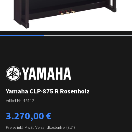
Yamaha CLP-875 R Rosenholz
Artikel-Nr.:
45112
Regulärer Preis:
3.270,00 €
Preise inkl. MwSt. Versandkostenfrei (EU*)