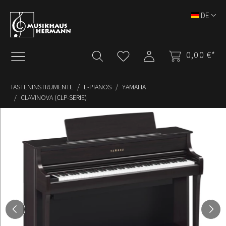
Zum Hauptinhalt springen
DE
0,00 €*
TASTENINSTRUMENTE
E-PIANOS
YAMAHA
CLAVINOVA (CLP-SERIE)
Bildergalerie überspringen