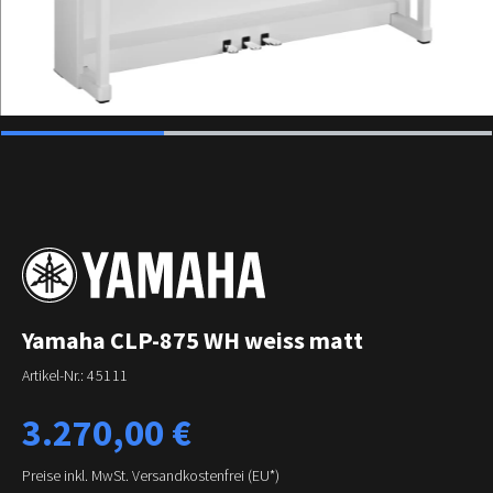
Yamaha CLP-875 WH weiss matt
Artikel-Nr.:
45111
Regulärer Preis:
3.270,00 €
Preise inkl. MwSt. Versandkostenfrei (EU*)