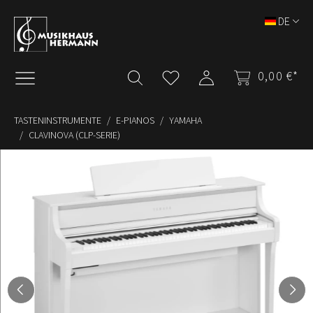
Zum Hauptinhalt springen
DE
0,00 €*
TASTENINSTRUMENTE
E-PIANOS
YAMAHA
CLAVINOVA (CLP-SERIE)
Bildergalerie überspringen