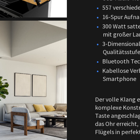
557 verschied
16-Spur Aufn
300 Watt satte
mit großer La
3-Dimensional
Qualitätsstuf
Bluetooth Tech
Kabellose Ver
Smartphone
Der volle Klang 
komplexe Konstr
Taste angeschlag
das Ohr erreicht,
Flügels in perf