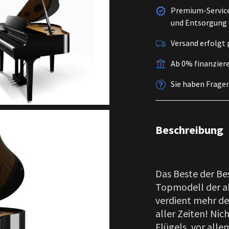
Premium-Service 
und Entsorgung d
Versand erfolgt 
Ab 0% finanzier
Sie haben Frage
Beschreibung
Das Beste der Be
Topmodell der ak
verdient mehr de
aller Zeiten! Nic
Flügels, vor all