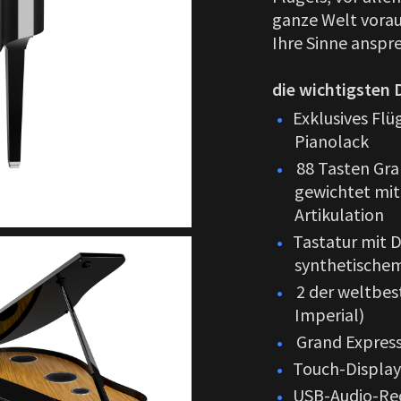
ganze Welt voraus
Ihre Sinne anspr
die wichtigsten
Exklusives Fl
Pianolack
88 Tasten Gr
gewichtet mit
Artikulation
Tastatur mit 
synthetischem
2 der weltbes
Imperial)
Grand Expres
Touch-Display
USB-Audio-Re