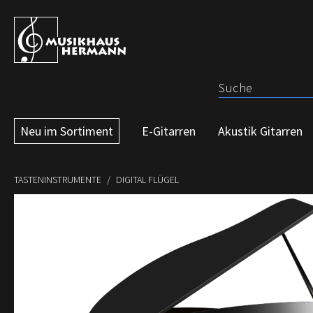
 Hauptinhalt springen
Zur Suche springen
Zur Hauptnavigation springen
Neu im Sortiment
E-Gitarren
Akustik Gitarren
TASTENINSTRUMENTE
DIGITAL FLÜGEL
Bildergalerie überspringen