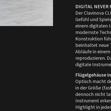
DIGITAL NEVER 
Der Clavinova CL
Gefühl und Spiel
einem digitalen I
modernste Techno
Konstruktion füh
beinhaltet neue 
Abläufe in einem 
reproduzieren. Da
digitale Instrume
Flügelgehäuse in
Optisch macht de
in der Größe (fa
dennoch nicht las
Instrument erkenn
Highlight in jed