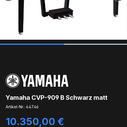
Yamaha CVP-909 B Schwarz matt
Artikel-Nr.:
44746
Regulärer Preis:
10.350,00 €