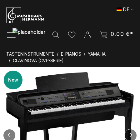
Zum Hauptinhalt springen
DE
0,00 €*
TASTENINSTRUMENTE
E-PIANOS
YAMAHA
CLAVINOVA (CVP-SERIE)
Bildergalerie überspringen
New