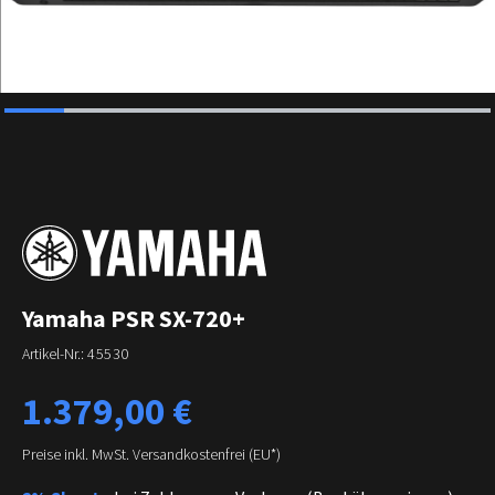
Yamaha PSR SX-720+
Artikel-Nr.:
45530
Regulärer Preis:
1.379,00 €
Preise inkl. MwSt. Versandkostenfrei (EU*)