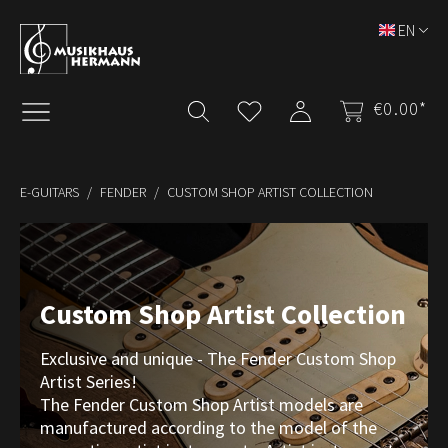
Skip to main content
EN
€0.00*
E-GUITARS
FENDER
CUSTOM SHOP ARTIST COLLECTION
Custom Shop Artist Collection
Exclusive and unique - The Fender Custom Shop
Artist Series!
The Fender Custom Shop Artist models are
manufactured according to the model of the