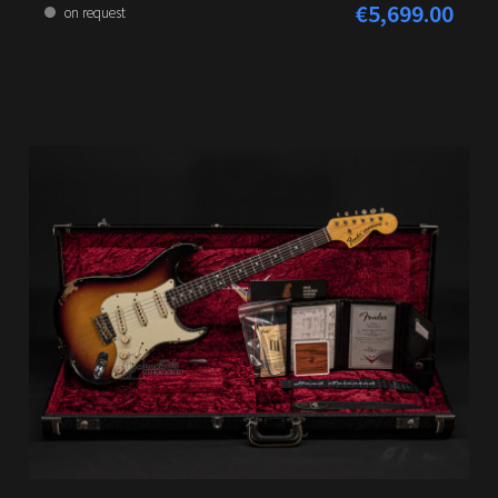
€5,699.00
Regular price:
on request