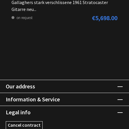
Gallaghers stark verschlissene 1961 Stratocaster
Gitarre neu...
€5,698.00
Regular price:
on request
Our address
Information & Service
Legal info
Cancel contract