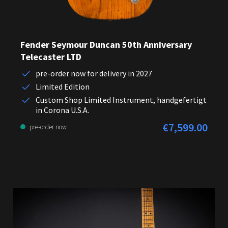
Fender Seymour Duncan 50th Anniversary
Telecaster LTD
pre-order now for delivery in 2027
Limited Edition
Custom Shop Limited Instrument, handgefertigt
in Corona U.S.A.
€7,599.00
Regular price:
pre-order now