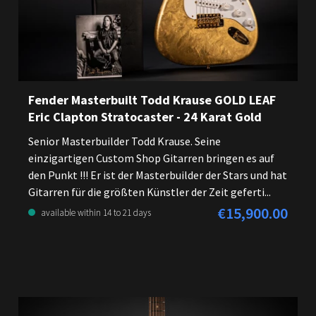
Fender Masterbuilt Todd Krause GOLD LEAF
Eric Clapton Stratocaster - 24 Karat Gold
Senior Masterbuilder Todd Krause. Seine
einzigartigen Custom Shop Gitarren bringen es auf
den Punkt !!! Er ist der Masterbuilder der Stars und hat
Gitarren für die größten Künstler der Zeit geferti...
€15,900.00
Regular price:
available within 14 to 21 days