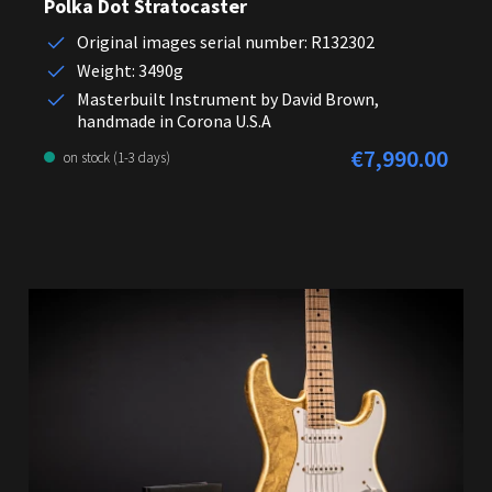
Polka Dot Stratocaster
Original images serial number: R132302
Weight: 3490g
Masterbuilt Instrument by David Brown,
handmade in Corona U.S.A
€7,990.00
Regular price:
on stock (1-3 days)