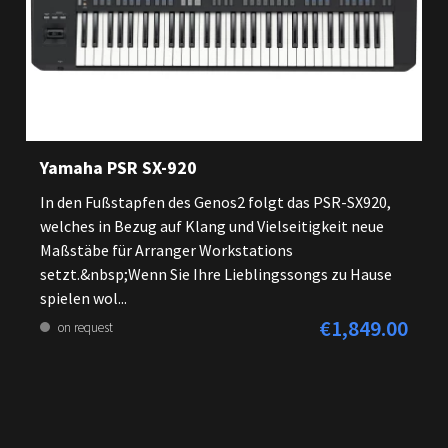
Yamaha PSR SX-920
In den Fußstapfen des Genos2 folgt das PSR-SX920,
welches in Bezug auf Klang und Vielseitigkeit neue
Maßstäbe für Arranger Workstations
setzt.&nbsp;Wenn Sie Ihre Lieblingssongs zu Hause
spielen wol...
€1,849.00
Regular price:
on request