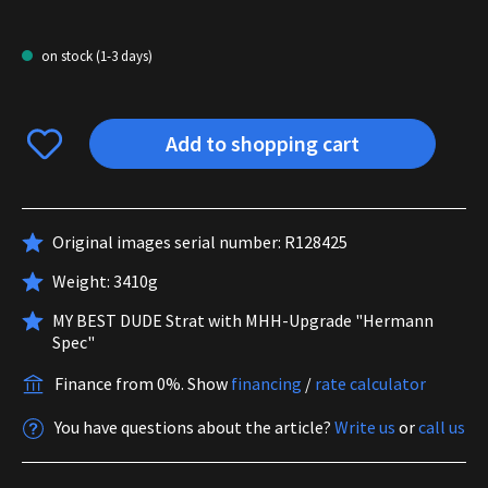
on stock (1-3 days)
Add to shopping cart
Original images serial number: R128425
Weight: 3410g
MY BEST DUDE Strat with MHH-Upgrade "Hermann
Spec"
Finance from 0%.
Show
financing
/
rate calculator
You have questions about the article?
Write us
or
call us