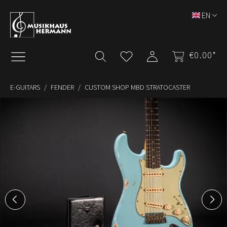
Skip to main content
EN
€0.00*
E-GUITARS
FENDER
CUSTOM SHOP MBD STRATOCASTER
Skip image gallery