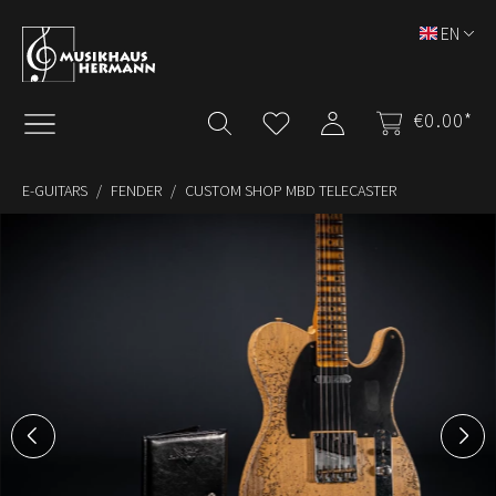
Skip to main content
EN
€0.00*
E-GUITARS
FENDER
CUSTOM SHOP MBD TELECASTER
Skip image gallery