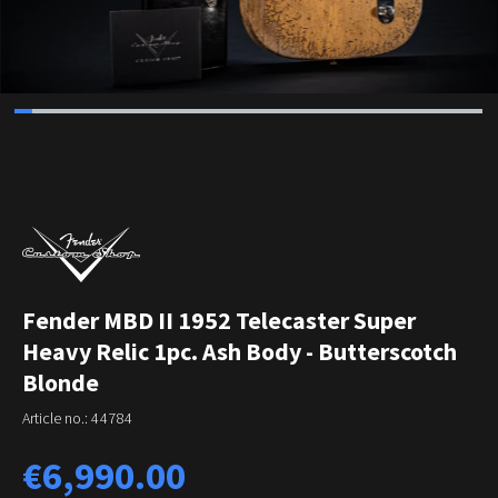
Fender MBD II 1952 Telecaster Super
Heavy Relic 1pc. Ash Body - Butterscotch
Blonde
Article no.:
44784
Regular price:
€6,990.00