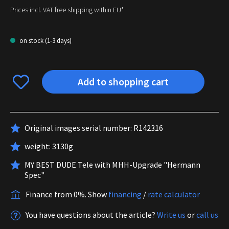
Prices incl. VAT free shipping within EU*
on stock (1-3 days)
Add to shopping cart
Original images serial number: R142316
weight: 3130g
MY BEST DUDE Tele with MHH-Upgrade "Hermann
Spec"
Finance from 0%.
Show
financing
/
rate calculator
You have questions about the article?
Write us
or
call us