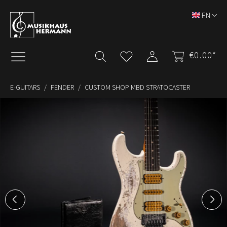
Skip to main content
EN
€0.00*
E-GUITARS
FENDER
CUSTOM SHOP MBD STRATOCASTER
Skip image gallery