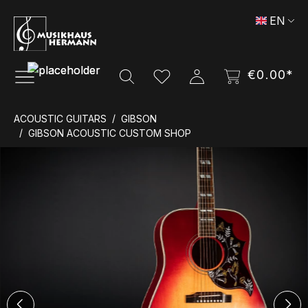
Skip to main content
EN
€0.00*
ACOUSTIC GUITARS
GIBSON
GIBSON ACOUSTIC CUSTOM SHOP
Skip image gallery