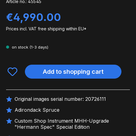
Article no.:
45545
Regular price:
€4,990.00
Prices incl. VAT free shipping within EU*
on stock (1-3 days)
Add to shopping cart
Original images serial number: 20726111
Adirondack Spruce
Custom Shop Instrument MHH-Upgrade
"Hermann Spec" Special Edition