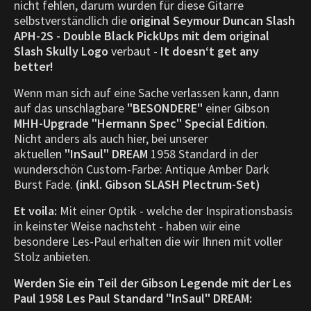
nicht fehlen, darum wurden für diese Gitarre
selbstverständlich die
original
Seymour Duncan Slash
APH-2S - Double Black PickUps mit dem original
Slash Skully Logo
verbaut -
It doesn‘t get any
better!
Wenn man sich auf eine Sache verlassen kann, dann
auf das unschlagbare
"BESONDERE"
einer Gibson
MHH-Upgrade "Hermann Spec" Special Edition
.
Nicht anders als auch hier, bei unserer
aktuellen
"InSaul" DREAM
1958 Standard in der
wunderschön Custom-Farbe: Antique Amber Dark
Burst Fade.
(inkl. Gibson SLASH Plectrum-Set)
Et voila:
Mit einer Optik - welche der Inspirationsbasis
in keinster Weise nachsteht - haben wir eine
besondere Les-Paul erhalten die wir Ihnen mit voller
Stolz anbieten.
Werden Sie ein Teil der Gibson Legende mit der Les
Paul 1958 Les Paul Standard "InSaul" DREAM: