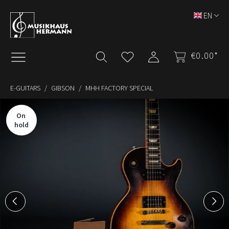
Skip to main content
EN
€0.00*
E-GUITARS
GIBSON
MHH FACTORY SPECIAL
Skip image gallery
On 
hold