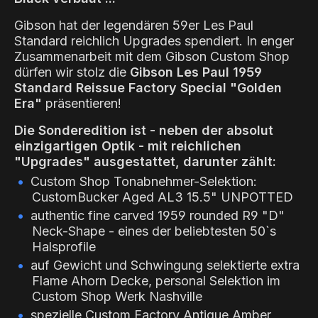
Gibson hat der legendären 59er Les Paul
Standard reichlich Upgrades spendiert. In enger
Zusammenarbeit mit dem Gibson Custom Shop
dürfen wir stolz die
Gibson Les Paul 1959
Standard Reissue
Factory
Special "Golden
Era"
präsentieren!
Die Sonderedition ist - neben der absolut
einzigartigen Optik - mit reichlichen
"Upgrades" ausgestattet, darunter zählt:
Custom Shop Tonabnehmer-Selektion
:
CustomBucker Aged AL3 15.5" UNPOTTED
authentic fine carved 19
59 rounded R9 "D"
Neck-Shape - eines der beliebtesten 50`s
Halsprofile
auf Gewicht und Schwingung selektierte extra
Flame Ahorn Decke, personal Selektion im
Custom Shop Werk Nashville
spezielle
Custom Factory
Antique Amber