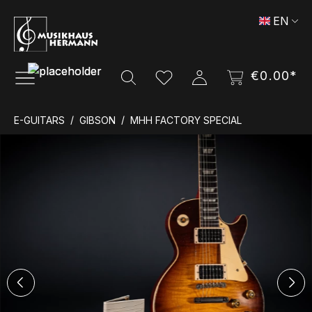
Skip to main content
EN
€0.00*
E-GUITARS
GIBSON
MHH FACTORY SPECIAL
Skip image gallery