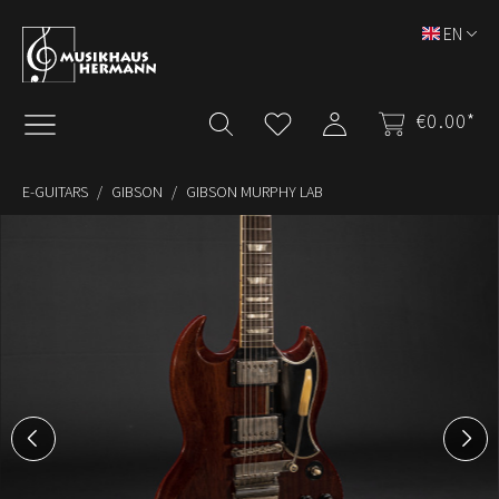
Skip to main content
EN
€0.00*
E-GUITARS
GIBSON
GIBSON MURPHY LAB
Skip image gallery