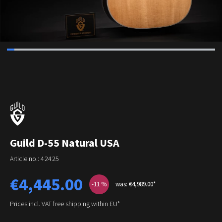
Guild D-55 Natural USA
Article no.:
42425
Sale price:
€4,445.00
-11
%
was: €4,989.00*
Prices incl. VAT free shipping within EU*