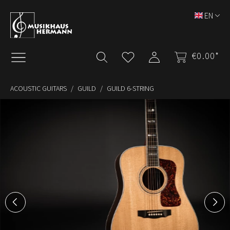
Skip to main content
EN
€0.00*
ACOUSTIC GUITARS
GUILD
GUILD 6-STRING
Skip image gallery