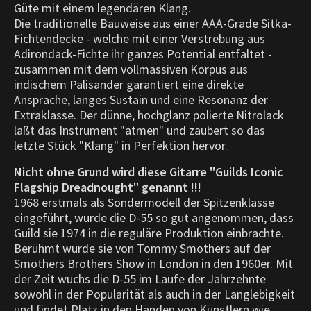
Güte mit einem legendären Klang.
Die traditionelle Bauweise aus einer AAA-Grade Sitka-
Fichtendecke - welche mit einer Verstrebung aus
Adirondack-Fichte ihr ganzes Potential entfaltet -
zusammen mit dem vollmassiven Korpus aus
indischem Palisander garantiert eine direkte
Ansprache, langes Sustain und eine Resonanz der
Extraklasse. Der dünne, hochglanz polierte Nitrolack
läßt das Instrument "atmen" und zaubert so das
letzte Stück "Klang" in Perfektion hervor.
Nicht ohne Grund wird diese Gitarre "Guilds Iconic
Flagship Dreadnought" genannt !!!
1968 erstmals als Sondermodell der Spitzenklasse
eingeführt, wurde die D-55 so gut angenommen, dass
Guild sie 1974 in die reguläre Produktion einbrachte.
Berühmt wurde sie von Tommy Smothers auf der
Smothers Brothers Show in London in den 1960er. Mit
der Zeit wuchs die D-55 im Laufe der Jahrzehnte
sowohl in der Popularität als auch in der Langlebigkeit
und findet Platz in den Händen von Künstlern wie