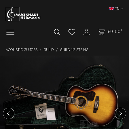
Skip to main content
EN
€0.00*
ACOUSTIC GUITARS
GUILD
GUILD 12-STRING
Skip image gallery