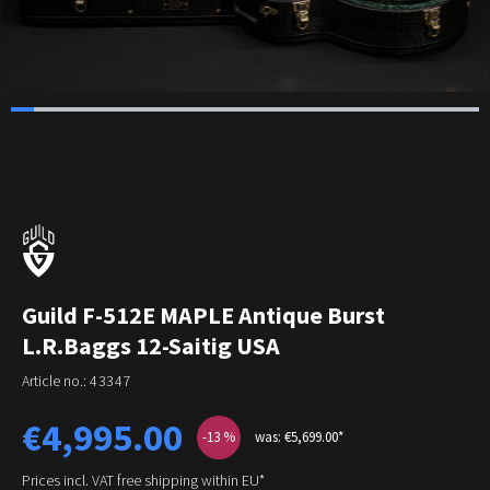
Guild F-512E MAPLE Antique Burst
L.R.Baggs 12-Saitig USA
Article no.:
43347
Sale price:
€4,995.00
-13
%
was: €5,699.00*
Prices incl. VAT free shipping within EU*