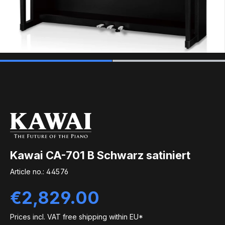
Kawai CA-701 B Schwarz satiniert
Article no.:
44576
Regular price:
€2,829.00
Prices incl. VAT free shipping within EU*