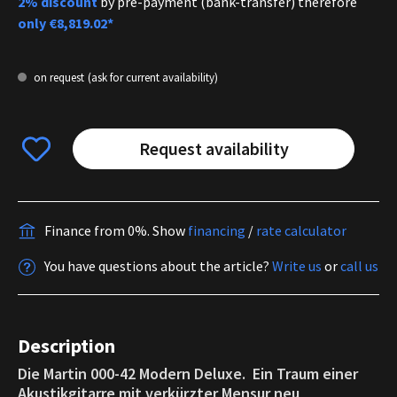
2% discount
by pre-payment (bank-transfer) therefore
only
€8,819.02*
on request
(ask for current availability)
Request availability
Finance from 0%.
Show
financing
/
rate calculator
You have questions about the article?
Write us
or
call us
Description
Die Martin 000-42 Modern Deluxe. Ein Traum einer
Akustikgitarre mit verkürzter Mensur neu