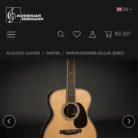
Skip to main content
EN
€0.00*
ACOUSTIC GUITARS
MARTIN
MARTIN MODERN DELUXE SERIES
Skip image gallery