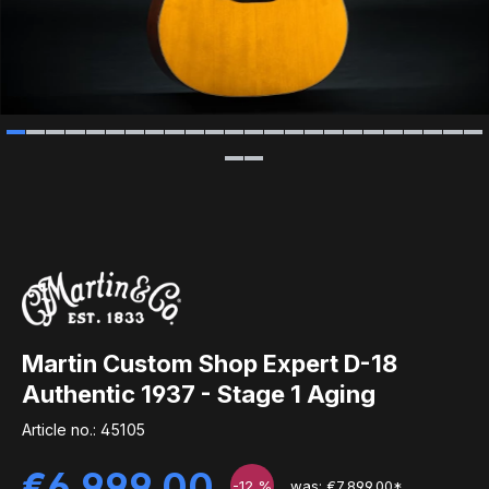
Martin Custom Shop Expert D-18
Authentic 1937 - Stage 1 Aging
Article no.:
45105
Sale price:
€6,999.00
-12
%
was: €7,899.00*