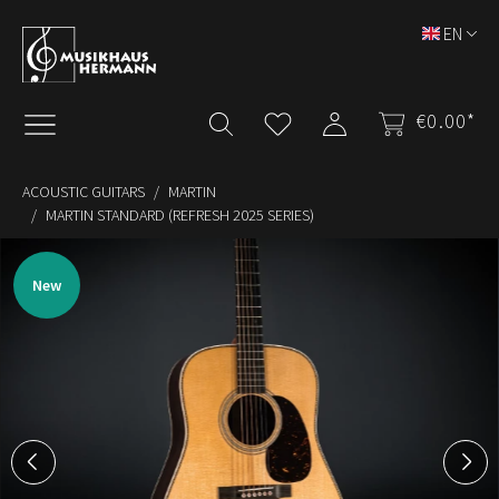
Skip to main content
EN
€0.00*
ACOUSTIC GUITARS
MARTIN
MARTIN STANDARD (REFRESH 2025 SERIES)
Skip image gallery
New