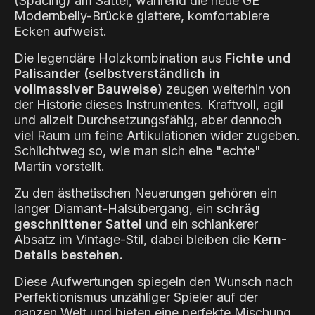
(Spacing) am Sattel, während die neue GE
Modernbelly-Brücke glattere, komfortablere
Ecken aufweist.
Die legendäre Holzkombination aus
Fichte und
Palisander (selbstverständlich in
vollmassiver Bauweise)
zeugen weiterhin von
der Historie dieses Instrumentes. Kraftvoll, agil
und allzeit Durchsetzungsfähig, aber dennoch
viel Raum um feine Artikulationen wider zugeben.
Schlichtweg so, wie man sich eine "echte"
Martin vorstellt.
Zu den ästhetischen Neuerungen gehören ein
langer Diamant-Halsübergang, ein
schräg
geschnittener Sattel
und ein schlankerer
Absatz im Vintage-Stil, dabei bleiben die
Kern-
Details bestehen.
Diese Aufwertungen spiegeln den Wunsch nach
Perfektionismus unzähliger Spieler auf der
ganzen Welt und bieten eine perfekte Mischung