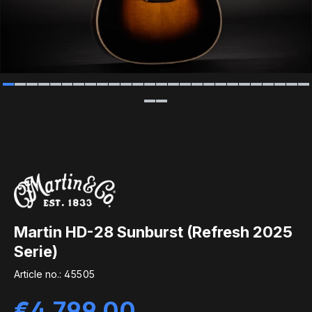
Martin HD-28 Sunburst (Refresh 2025
Serie)
Article no.:
45505
Regular price:
€4,799.00