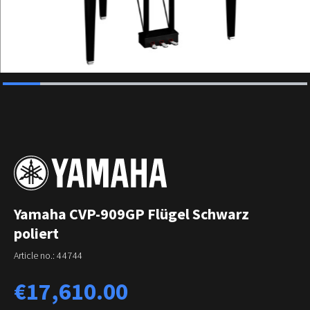
Yamaha CVP-909GP Flügel Schwarz
poliert
Article no.:
44744
Regular price:
€17,610.00