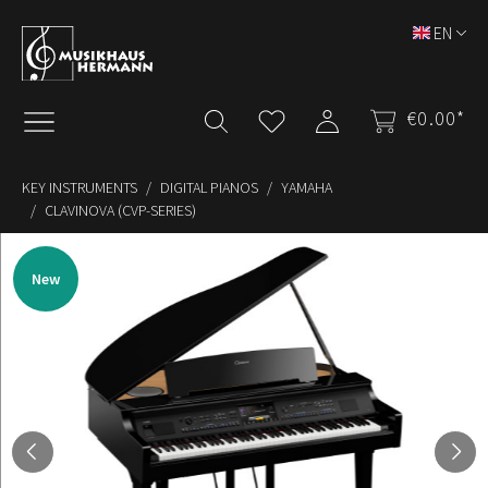
Skip to main content
EN
€0.00*
KEY INSTRUMENTS
DIGITAL PIANOS
YAMAHA
CLAVINOVA (CVP-SERIES)
Skip image gallery
New