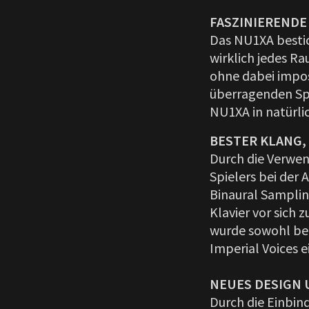
FASZINIERENDE 
Das NU1XA bestich
wirklich jedes R
ohne dabei impo
überragenden Spi
NU1XA in natürli
BESTER KLANG,
Durch die Verwen
Spielers bei der
Binaural Samplin
Klavier vor sich 
wurde sowohl be
Imperial Voices e
NEUES DESIGN 
Durch die Einbi