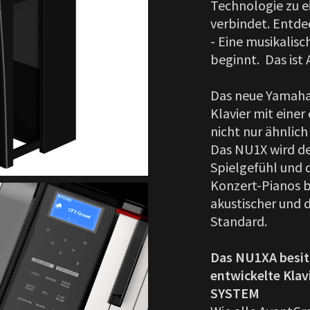
Technologie zu e
verbindet. Entde
- Eine musikalisc
beginnt. Das ist
Das neue Yamaha 
Klavier mit einer
nicht nur ähnlich
Das NU1X wird de
Spielgefühl und 
Konzert-Pianos b
akustischer und 
Standard.
Das NU1XA besitz
entwickelte Kl
SYSTEM