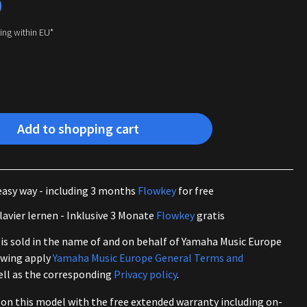
0
ping within EU*
Add to shopping cart
easy way - including 3 months
Flowkey
for free
lavier lernen - Inklusive 3 Monate
Flowkey
gratis
is sold in the name of and on behalf of Yamaha Music Europe
owing apply
Yamaha Music Europe General Terms and
well as the corresponding
Privacy policy
.
 on this model with the free extended warranty including on-