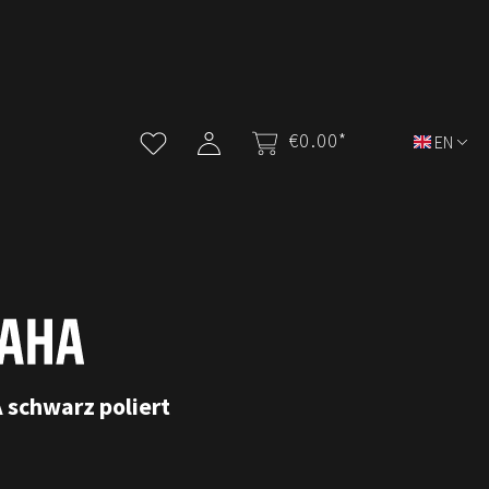
€0.00*
EN
schwarz poliert