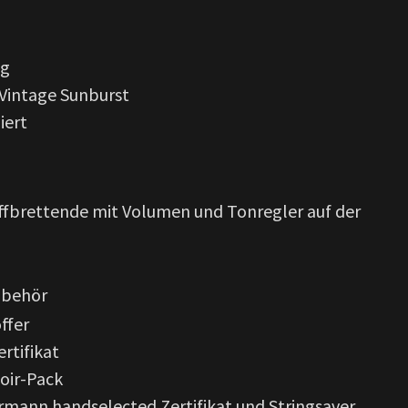
ng
 Vintage Sunburst
iert
ffbrettende mit Volumen und Tonregler auf der
ubehör
ffer
rtifikat
oir-Pack
mann handselected Zertifikat und Stringsaver