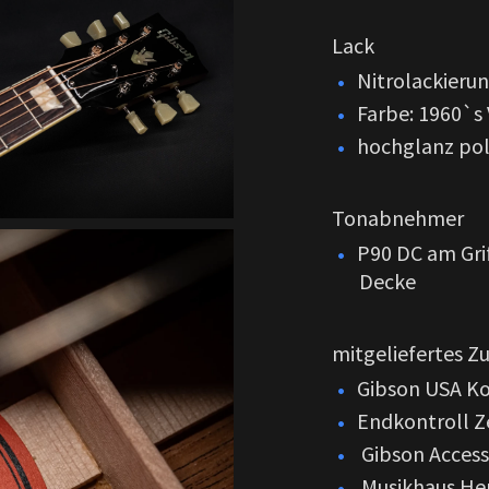
Lack
Nitrolackieru
Farbe: 1960`s
hochglanz pol
Tonabnehmer
P90 DC am Gri
Decke
mitgeliefertes Z
Gibson USA Ko
Endkontroll Ze
Gibson Access
Musikhaus Her