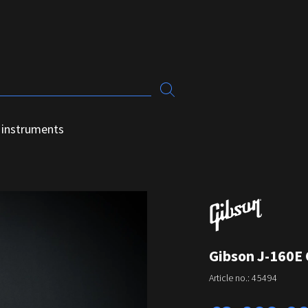
 instruments
Gibson J-160E 
Article no.:
45494
Regular price: