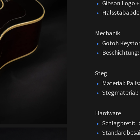
Gibson Logo +
Halsstababdec
Mechanik
Gotoh Keysto
Beschichtung:
Steg
Material: Pali
Stegmaterial:
Hardware
Schlagbrett: 
Standardbesait