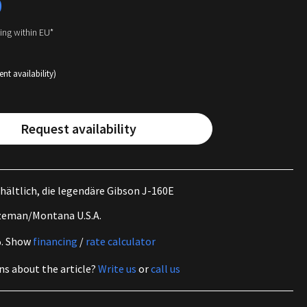
0
ping within EU*
ent availability)
Request availability
rhältlich, die legendäre Gibson J-160E
zeman/Montana U.S.A.
%.
Show
financing
/
rate calculator
ns about the article?
Write us
or
call us