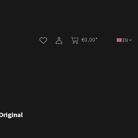
€0.00*
EN
Original