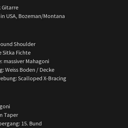
 Gitarre
t in USA, Bozeman/Montana
Round Shoulder
 Sitka Fichte
: massiver Mahagoni
g: Weiss Boden / Decke
rebung: Scalloped X-Bracing
goni
im Taper
ergang: 15. Bund