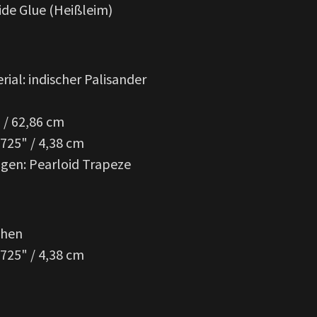
ide Glue (Heißleim)
rial: indischer Palisander
 / 62,86 cm
.725" / 4,38 cm
agen: Pearloid Trapeze
chen
.725" / 4,38 cm