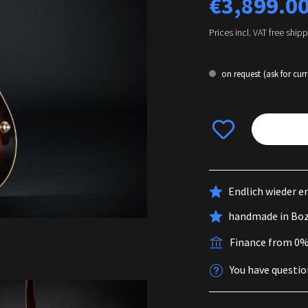
€3,899.0
Prices incl. VAT free ship
on request
(ask for curr
Endlich wieder e
handmade in Bo
Finance from 0
You have questio