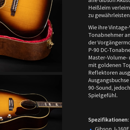
Heißleim verlei
zu gewährleisten
Wie ihre Vintage-
Tonabnehmer am G
der Vorgängermod
P-90 DC-Tonabne
Master-Volume- u
mit goldenen Top
Reflektoren ausg
Ausgangsbuchse v
90-Sound, jedoch
Spielgefühl.
Spezifikationen:
Gibson J-160