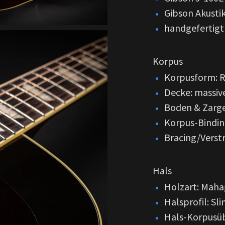
Gibson Akustik
handgefertig
Korpus
Korpusform: 
Decke: massive
Boden & Zarge
Korpus-Bindin
Bracing/Verst
Hals
Holzart: Maha
Halsprofil: Sl
Hals-Korpusüb