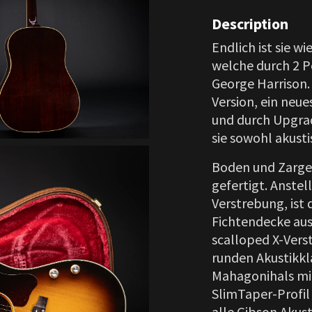
Description
Endlich ist sie w
welche durch 2 P
George Harrison. 
Version, ein neue
und durch Upgrad
sie sowohl akusti
Boden und Zarge
gefertigt. Anstel
Verstrebung, ist 
Fichtendecke aus
scalloped X-Verst
runden Akustikkla
Mahagonihals mi
SlimTaper-Profil
alle Gibson Akust