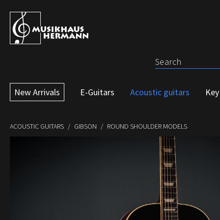
p to main content
Skip to search
Skip to main navigation
New Arrivals
E-Guitars
Acoustic guitars
Key
ACOUSTIC GUITARS
GIBSON
ROUND SHOULDER MODELS
Skip image gallery