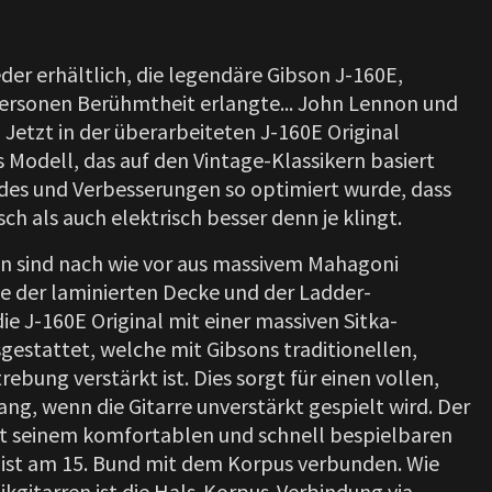
ieder erhältlich, die legendäre Gibson J-160E,
ersonen Berühmtheit erlangte... John Lennon und
Jetzt in der überarbeiteten J-160E Original
s Modell, das auf den Vintage-Klassikern basiert
es und Verbesserungen so optimiert wurde, dass
sch als auch elektrisch besser denn je klingt.
n sind nach wie vor aus massivem Mahagoni
le der laminierten Decke und der Ladder-
die J-160E Original mit einer massiven Sitka-
gestattet, welche mit Gibsons traditionellen,
rebung verstärkt ist. Dies sorgt für einen vollen,
ng, wenn die Gitarre unverstärkt gespielt wird. Der
t seinem komfortablen und schnell bespielbaren
 ist am 15. Bund mit dem Korpus verbunden. Wie
ikgitarren ist die Hals-Korpus-Verbindung via