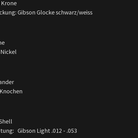
 Krone
kung: Gibson Glocke schwarz/weiss
ne
 Nickel
sander
 Knochen
Shell
ung: Gibson Light .012 - .053