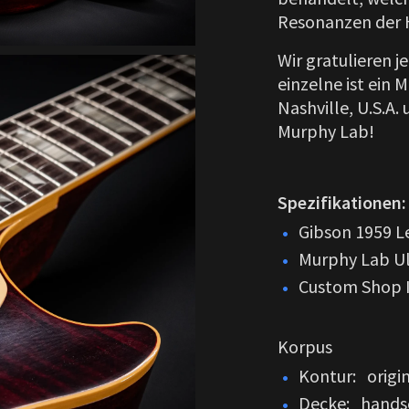
Resonanzen der H
Wir gratulieren j
einzelne ist ein
Nashville, U.S.A
Murphy Lab!
Spezifikationen:
Gibson 1959 Le
Murphy Lab Ul
Custom Shop In
Korpus
Kontur: origi
Decke: handse