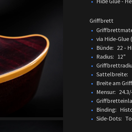
Hide Glue - H
Griffbrett
Griffbrettmate
via Hide-Glue
Bünde: 22 - 
Radius: 12"
Griffbrettradi
Sattelbreite: 
Breite am Grif
Mensur: 24.3/
Griffbretteinl
Binding: Histo
Side-Dots: Tor