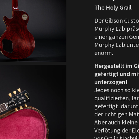
The Holy Grail
Der Gibson Custo
Murphy Lab präse
einer ganzen Gen
Murphy Lab unter
enorm.
Hergestellt im 
gefertigt und mi
unterzogen!
Jedes noch so kle
qualifizierten, l
gefertigt, darunt
der richtigen Ma
Aber auch kleine 
Verlötung der El
vor Ort in Nashvil