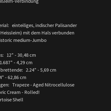
eißleim-Verbindung
rial: einteiliges, indischer Palisander
 (Heissleim) mit dem Hals verbunden
Historic medium-Jumbo
us: 12" - 30,48 cm
1.687" - 4,29 cm
fbrettende: 2.24" - 5,69 cm
4" - 62,86 cm
agen: Trapeze - Aged Nitrocellulose
ric Cream - Rolled!
toise Shell