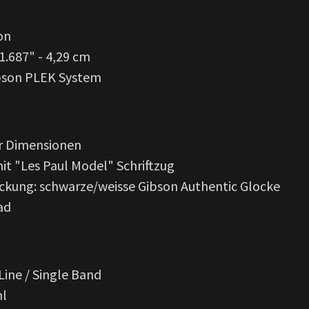
on
1.687" - 4,29 cm
ibson PLEK System
er Dimensionen
it "Les Paul Model" Schriftzug
kung: schwarze/weisse Gibson Authentic Glocke
ad
Line / Single Band
hl