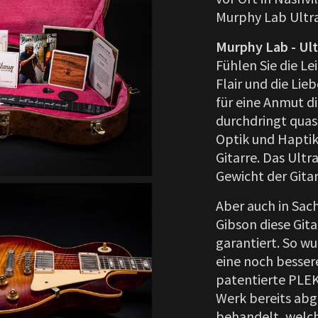
Murphy Lab Ultra
Murphy Lab - Ult
Fühlen Sie die L
Flair und die Lie
für eine Anmut d
durchdringt quasi
Optik und Haptik 
Gitarre. Das Ult
Gewicht der Gita
Aber auch in Sac
Gibson diese Gita
garantiert. So w
eine noch besser
patentierte PLEK-
Werk bereits abge
behandelt, welch