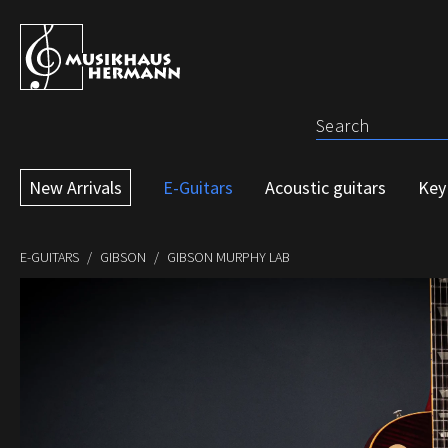
p to main content
Skip to search
Skip to main navigation
New Arrivals
E-Guitars
Acoustic guitars
Key
E-GUITARS
GIBSON
GIBSON MURPHY LAB
Skip image gallery