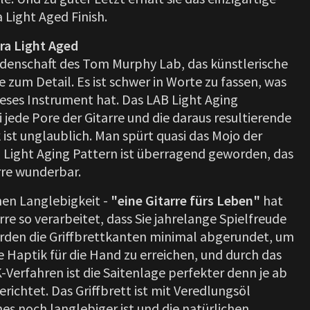
 Light Aged Finish.
ra Light Aged
eidenschaft des Tom Murphy Lab, das künstlerische
be zum Detail. Es ist schwer in Worte zu fassen, was
ieses Instrument hat. Das LAB Light Aging
 jede Pore der Gitarre und die daraus resultierende
ist unglaublich. Man spürt quasi das Mojo der
ra Light Aging Pattern ist überragend geworden, das
rre wunderbar.
hen Langlebigkeit -
"eine Gitarre fürs Leben"
hat
rre so verarbeitet, dass Sie jahrelange Spielfreude
urden die Griffbrettkanten minimal abgerundet, um
e Haptik für die Hand zu erreichen, und durch das
Verfahren ist die Saitenlage perfekter denn je ab
richtet. Das Griffbrett ist mit Veredlungsöl
es noch langlebiger ist und die natürlichen