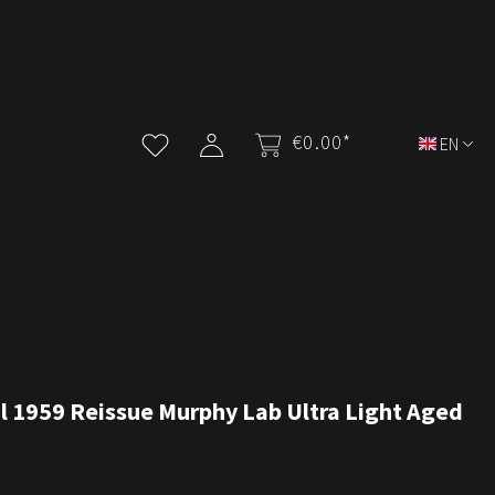
€0.00*
EN
l 1959 Reissue Murphy Lab Ultra Light Aged