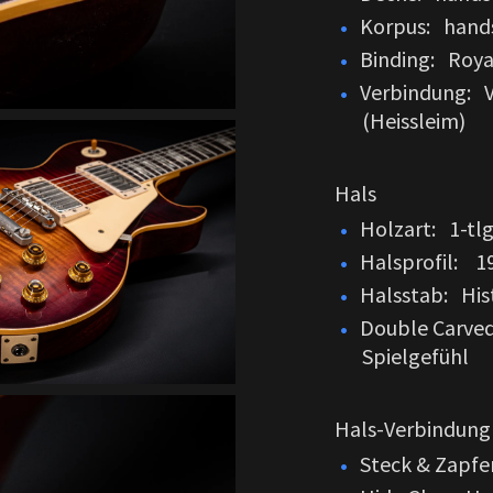
Korpus: handse
Binding: Roya
Verbindung: V
(Heissleim)
Hals
Holzart: 1-tl
Halsprofil: 1
Halsstab: Hist
Double Carved
Spielgefühl
Hals-Verbindung
Steck & Zapf