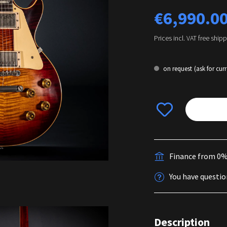
Regular price:
€6,990.0
Prices incl. VAT free ship
on request
(ask for curr
Finance from 0
You have questio
Description