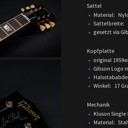
Sattel
Material: Nyl
Sattelbreite: 
gesetzt via G
Kopfplatte
original 1959
Gibson Logo m
Halsstababdec
Winkel: 17 Gr
Mechanik
Kluson Single 
Material: Sta