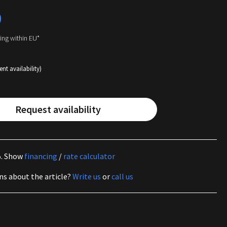
0
ping within EU*
ent availability)
Request availability
%.
Show
financing
/
rate calculator
ns about the article?
Write us
or
call us