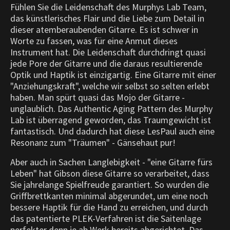
Fühlen Sie die Leidenschaft des Murphys Lab Team,
das künstlerisches Flair und die Liebe zum Detail in
dieser atemberaubenden Gitarre. Es ist schwer in
Worte zu fassen, was für eine Anmut dieses
Instrument hat. Die Leidenschaft durchdringt quasi
jede Pore der Gitarre und die daraus resultierende
Optik und Haptik ist einzigartig.
Eine Gitarre mit einer
"Anziehungskraft", welche wir selbst so selten erlebt
haben. Man spürt quasi das Mojo der Gitarre -
unglaublich. Das Authentic Aging Pattern des Murphy
Lab ist überragend geworden, das Traumgewicht ist
fantastisch. Und dadurch hat diese LesPaul auch eine
Resonanz zum "Träumen" - Gänsehaut pur!
Aber auch in Sachen Langlebigkeit - "eine Gitarre fürs
Leben" hat Gibson diese Gitarre so verarbeitet, dass
Sie jahrelange Spielfreude garantiert. So wurden die
Griffbrettkanten minimal abgerundet, um eine noch
bessere Haptik für die Hand zu erreichen, und durch
das patentierte PLEK-Verfahren ist die Saitenlage
perfekter denn je ab Werk bereits abgerichtet. Das