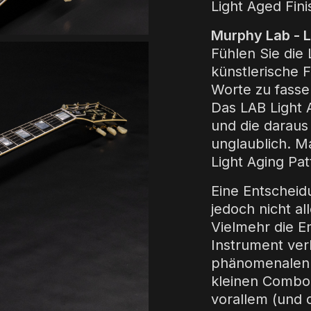
Light Aged Fini
Murphy Lab - 
Fühlen Sie die
künstlerische F
Worte zu fasse
Das LAB Light 
und die daraus 
unglaublich.
Ma
Light Aging Pa
Eine Entscheid
jedoch nicht al
Vielmehr die E
Instrument ver
phänomenalen A
kleinen Combo
vorallem (und 