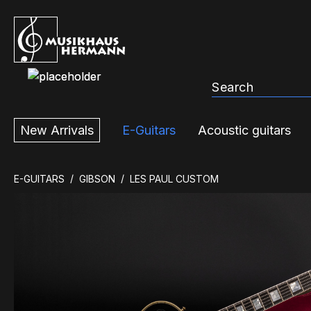
ip to main content
Skip to search
Skip to main navigation
New Arrivals
E-Guitars
Acoustic guitars
E-GUITARS
GIBSON
LES PAUL CUSTOM
Skip image gallery