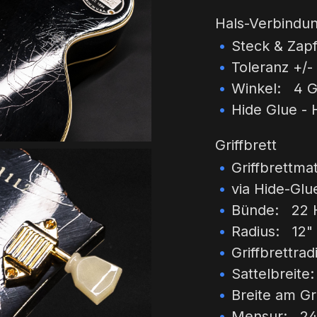
Hals-Verbindu
Steck & Zap
Toleranz +/- 
Winkel: 4 G
Hide Glue -
Griffbrett
Griffbrettma
via Hide-Glu
Bünde: 22 
Radius: 12"
Griffbrettra
Sattelbreite
Breite am Gr
Mensur: 24.