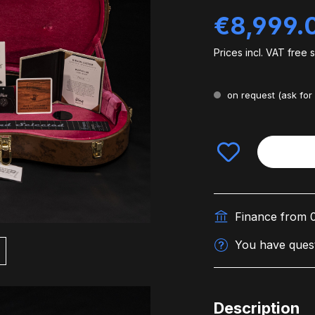
Regular price:
€8,999.
Prices incl. VAT free 
on request
(ask for 
Finance from
You have quest
Description