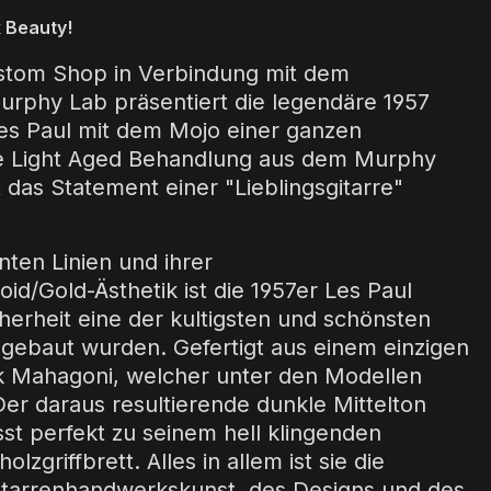
k Beauty!
stom Shop in Verbindung mit dem
Murphy Lab präsentiert die legendäre 1957
es Paul mit dem Mojo einer ganzen
ie Light Aged Behandlung aus dem Murphy
 das Statement einer "Lieblingsgitarre"
nten Linien und ihrer
id/Gold-Ästhetik ist die 1957er Les Paul
herheit eine der kultigsten und schönsten
e gebaut wurden. Gefertigt aus einem einzigen
k Mahagoni, welcher unter den Modellen
. Der daraus resultierende dunkle Mittelton
st perfekt zu seinem hell klingenden
zgriffbrett. Alles in allem ist sie die
itarrenhandwerkskunst, des Designs und des