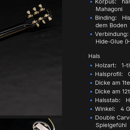
Korpus: hands
Mahagoni
Binding: His
dem Boden
Verbindung:
Hide-Glue (H
Hals
Holzart: 1-t
Halsprofil:
Dicke am 1t
Dicke am 12
Halsstab: Hi
Winkel: 4 G
Double Carv
Spielgefühl