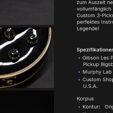
zum Auszeit n
vollumfänglich
Custom 3-Picku
perfektes Instr
Legende!
Spezifikatione
Gibson Les P
Pickup Bigsb
Murphy Lab 
Custom Shop 
U.S.A.
Korpus
Kontur: Ori