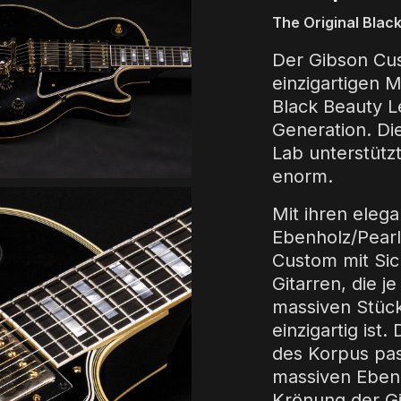
The Original Blac
Der Gibson Cu
einzigartigen 
Black Beauty L
Generation. D
Lab unterstützt
enorm.
Mit ihren elega
Ebenholz/Pearlo
Custom mit Sic
Gitarren, die j
massiven Stüc
einzigartig ist
des Korpus pas
massiven Ebenhol
Krönung der G