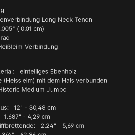
ng
fenverbindung Long Neck Tenon
.005" ( 0.01 cm)
rad
 Heißleim-Verbindung
terial: einteiliges Ebenholz
e (Heissleim) mit dem Hals verbunden
Historic Medium Jumbo
dius: 12" - 30,48 cm
: 1.687" - 4,29 cm
iffbrettende: 2.24" - 5,69 cm
3/4" - 62,86 cm