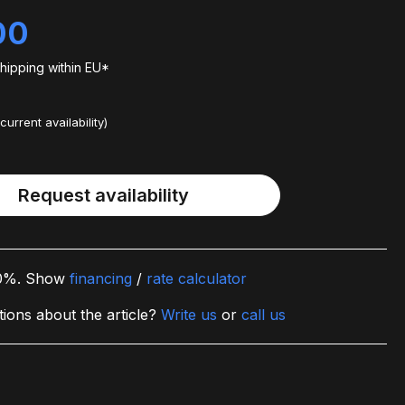
00
shipping within EU*
current availability)
Request availability
 0%.
Show
financing
/
rate calculator
ions about the article?
Write us
or
call us